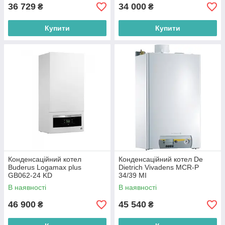
36 729
34 000
₴
₴
Купити
Купити
Конденсаційний котел
Конденсаційний котел De
Buderus Logamax plus
Dietrich Vivadens MCR-P
GB062-24 KD
34/39 MI
В наявності
В наявності
46 900
45 540
₴
₴