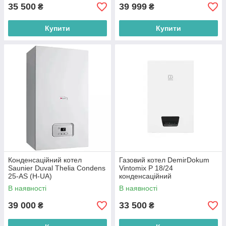
35 500
39 999
₴
₴
Купити
Купити
Конденсаційний котел
Газовий котел DemirDokum
Saunier Duval Thelia Condens
Vintomix P 18/24
25-AS (H-UA)
конденсаційний
В наявності
В наявності
39 000
33 500
₴
₴