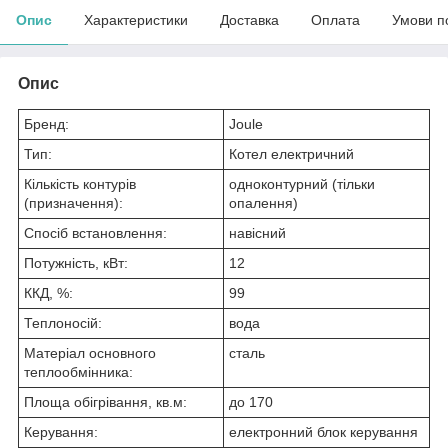
Опис
Характеристики
Доставка
Оплата
Умови п
Опис
Бренд:
Joule
Тип:
Котел електричний
Кількість контурів
одноконтурний (тільки
(призначення):
опалення)
Спосіб встановлення:
навісний
Потужність, кВт:
12
ККД, %:
99
Теплоносій:
вода
Матеріал основного
сталь
теплообмінника:
Площа обігрівання, кв.м:
до 170
Керування:
електронний блок керування