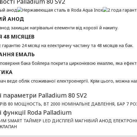
ості Palladium 80 SV2
ИЙ АНОД
анод захищає нагрівальні елементи від корозії й накипу.
Я 48 МІСЯЦЕВ
 гарантію 24 місяці на електричну частину та 48 місяців на бак.
АННЯ ЕМАЛЬ
поверхня бака бойлера покрита цирконієвою емаллю, яка ефекти
ТИКА
ач веде облік споживаної електроенергії. Крім цього, можна н
і параметри Palladium 80 SV2
ТРІВ 80 МОЩНОСТЬ, ВТ 2000 НОМІНАЛЬНЕ ДАВЛЕННЯ, БАР 7 РО
 функції Roda Palladium
ЖИМ SMART ТАЙМЕР LED ДИСПЛЕЙ МАГНІВИЙ АНОД ЕЛЕКТРОННЕ
КЛАПАН