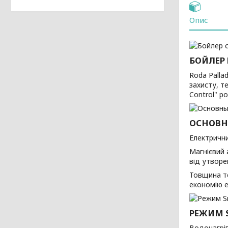
Опис
БОЙЛЕР 
Roda Palla
захисту, т
Control" р
ОСНОВН
Електрични
Магнієвий 
від утворе
Товщина т
економію е
РЕЖИМ 
Водонагрів