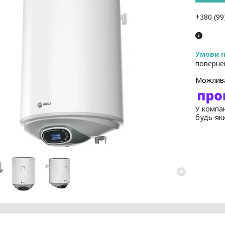
+380 (99
поверне
У компан
будь-як