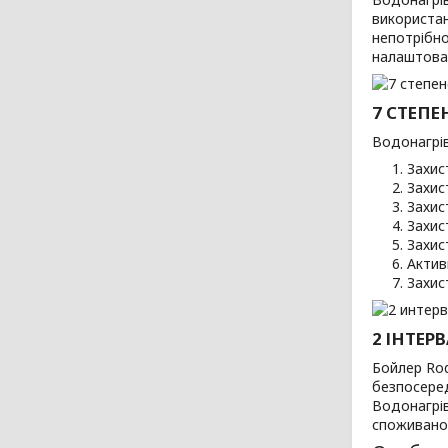
використан
непотрібно
налаштова
7 СТЕП
Водонагрів
Захис
Захис
Захис
Захис
Захис
Актив
Захис
2 ІНТЕР
Бойлер Rod
безпосеред
Водонагрів
споживаної