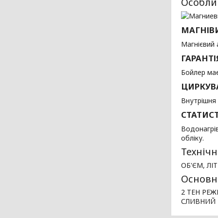
Особлив
МАГНІВ
Магнієвий 
ГАРАНТІ
Бойлер має
ЦИРКУВ
Внутрішня 
СТАТИС
Водонагрів
обліку.
Технічн
ОБ'ЄМ, ЛІ
Основні
2 ТЕН РЕ
СЛИВНИЙ 