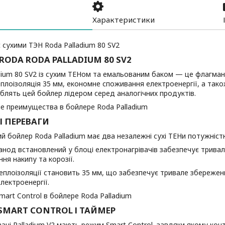
Характеристики
RODA RODA PALLADIUM 80 SV2
dium 80 SV2 із сухим ТЕНом та емальованим баком — це флагман 
еплоізоляція 35 мм, економне споживання електроенергії, а так
облять цей бойлер лідером серед аналогічних продуктів.
І ПЕРЕВАГИ
й бойлер Roda Palladium має два незалежні сухі ТЕНи потужніст
анод встановлений у блоці електронагрівачів забезпечує тривалу
ння накипу та корозії.
еплоізоляції становить 35 мм, що забезпечує тривале збереже
лектроенергії.
SMART CONTROL І ТАЙМЕР
ачі Palladium V2 мають режим Smart Control, завдяки якому кон