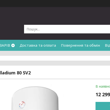
ВАРІВ
Доставка та оплата
Повернення та обмін
Ві
lladium 80 SV2
В наявно
12 299