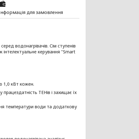
Інформація для замовлення
серед водонагрівачів. Сім ступенів
ож інтелектуальне керування "Smart
ю 1,0 кВт кожен.
 працездатність ТЕНів і захищає їх
ння температури води та додаткову
тролер водонагрівача аналізує