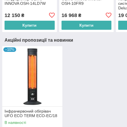
INNOVA OSH-14LD7W
OSH-10FR9
сист
Delu
12F
12 150
16 968
19 
₴
₴
Купити
Купити
Акційні пропозиції та новинки
–10%
Інфрачервоний обігрівач
UFO ECO TERM ECO-EC/18
В наявності