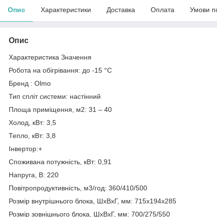
Опис
Характеристики
Доставка
Оплата
Умови п
Опис
Характеристика Значення
Робота на обігрівання: до -15 °C
Бренд : Olmo
Тип спліт системи: настінний
Площа приміщення, м2: 31 – 40
Холод, кВт: 3,5
Тепло, кВт: 3,8
Інвертор:+
Споживана потужність, кВт: 0,91
Напруга, В: 220
Повітропродуктивність, м3/год: 360/410/500
Розмір внутрішнього блока, ШхВхГ, мм: 715x194x285
Розмір зовнішнього блока, ШхВхГ, мм: 700/275/550