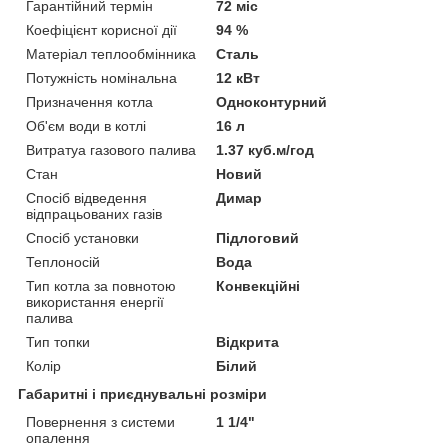
Гарантійний термін
72 міс
Коефіцієнт корисної дії
94 %
Матеріал теплообмінника
Сталь
Потужність номінальна
12 кВт
Призначення котла
Одноконтурний
Об'єм води в котлі
16 л
Витратуа газового палива
1.37 куб.м/год
Стан
Новий
Спосіб відведення
Димар
відпрацьованих газів
Спосіб установки
Підлоговий
Теплоносій
Вода
Тип котла за повнотою
Конвекційні
використання енергії
палива
Тип топки
Відкрита
Колір
Білий
Габаритні і приєднувальні розміри
Повернення з системи
1 1/4"
опалення