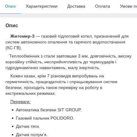
Опис
Характеристики
Доставка
Оплата
Умови п
Опис
Житомир-3
— газовий підлоговий котел, призначений для
систем автономного опалення та гарячого водопостачання
(КС-ГВ).
Теплообмінник з стали завтовшки 3 мм, довговічність, високу
корозійну стійкість, несприйнятливість до термоударів і
гідродинамічних навантажень, малу інертність.
Кожен казан, крім 7 різновидів випробувань на
герметичність, працездатність і спрацьовування систем
безпеки, проходить також перевірку на роботу в
екстремальних режимах.
Переваги:
Автоматика безпеки SIT GROUP.
Газовий пальник POLIDORO.
Датчик тяги.
Датчик полум'я.