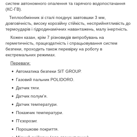
систем автономного опалення та гарячого водопостачання
(КС-ГВ).
Теплообмінник зі сталі поєднує завтовшки 3 мм,
довговічність, високу корозійну стійкість, несприйнятливість до
термоударів і гідродинамічних навантажень, малу інертність.
Кожен казан, крім 7 різновидів випробувань на
герметичність, працездатність і спрацьовування систем
безпеки, проходить також перевірку на роботу в
екстремальних режимах.
Переваги:
Автоматика безпеки SIT GROUP.
Газовий пальник POLIDORO.
Датчик тяги.
Датчик полум'я.
Датчик температури.
Покажчик температури.
П'єзорозиг.
Порошкове покриття.