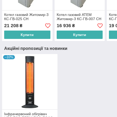
Котел газовий Житомир-3
Котел газовий АТЕМ
Коте
КС-ГВ-025 СН
Житомир-3 КС-ГВ-007 СН
КС-
21 208
16 936
19 
₴
₴
Купити
Купити
Акційні пропозиції та новинки
–10%
Інфрачервоний обігрівач