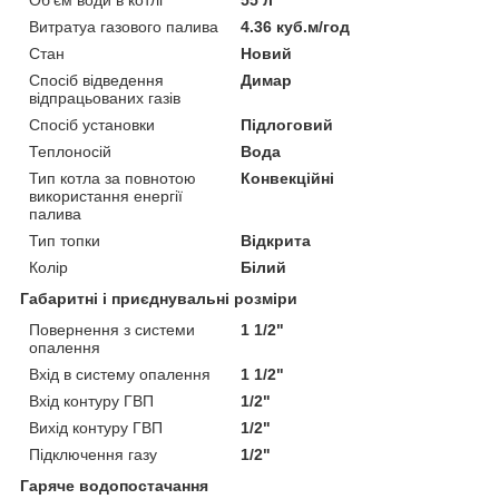
Витратуа газового палива
4.36 куб.м/год
Стан
Новий
Спосіб відведення
Димар
відпрацьованих газів
Спосіб установки
Підлоговий
Теплоносій
Вода
Тип котла за повнотою
Конвекційні
використання енергії
палива
Тип топки
Відкрита
Колір
Білий
Габаритні і приєднувальні розміри
Повернення з системи
1 1/2"
опалення
Вхід в систему опалення
1 1/2"
Вхід контуру ГВП
1/2"
Вихід контуру ГВП
1/2"
Підключення газу
1/2"
Гаряче водопостачання