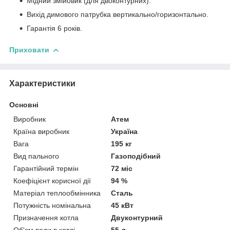
Мідний змійовик (для двоконтурних).
Вихід димового патрубка вертикально/горизонтально.
Гарантія 6 років.
Приховати
Характеристики
Основні
Виробник
Атем
Країна виробник
Україна
Вага
195 кг
Вид пального
Газоподібний
Гарантійний термін
72 міс
Коефіцієнт корисної дії
94 %
Матеріал теплообмінника
Сталь
Потужність номінальна
45 кВт
Призначення котла
Двуконтурний
Об'єм води в котлі
55 л