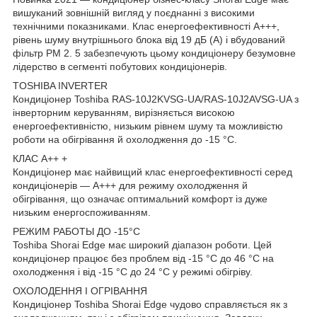
вишуканий зовнішній вигляд у поєднанні з високими
технічними показниками. Клас енергоефективності А+++,
рівень шуму внутрішнього блока від 19 дБ (А) і вбудований
фільтр PM 2. 5 забезпечують цьому кондиціонеру безумовне
лідерство в сегменті побутових кондиціонерів.
TOSHIBA INVERTER
Кондиціонер Toshiba RAS-10J2KVSG-UA/RAS-10J2AVSG-UA з
інверторним керуванням, вирізняється високою
енергоефективністю, низьким рівнем шуму та можливістю
роботи на обігрівання й охолодження до -15 °C.
КЛАС А++ +
Кондиціонер має найвищий клас енергоефективності серед
кондиціонерів — A+++ для режиму охолодження й
обігрівання, що означає оптимальний комфорт із дуже
низьким енергоспоживанням.
РЕЖИМ РАБОТЫ ДО -15°С
Toshiba Shorai Edge має широкий діапазон роботи. Цей
кондиціонер працює без проблем від -15 °C до 46 °C на
охолодження і від -15 °C до 24 °C у режимі обігріву.
ОХОЛОДЕННЯ І ОГРІВАННЯ
Кондиціонер Toshiba Shorai Edge чудово справляється як з