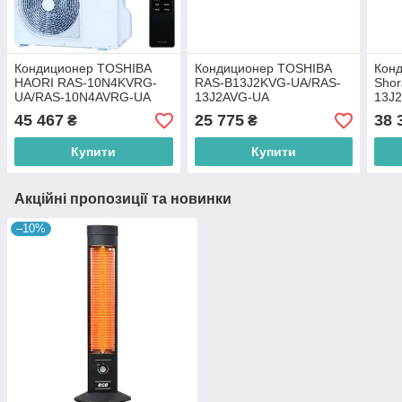
Кондиционер TOSHIBA
Кондиционер TOSHIBA
Кон
HAORI RAS-10N4KVRG-
RAS-B13J2KVG-UA/RAS-
Shor
UA/RAS-10N4AVRG-UA
13J2AVG-UA
13J
13J
45 467
25 775
38 
₴
₴
Купити
Купити
Акційні пропозиції та новинки
–10%