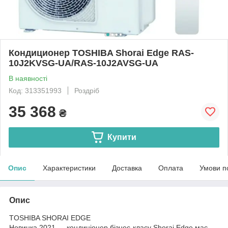
Кондиционер TOSHIBA Shorai Edge RAS-
10J2KVSG-UA/RAS-10J2AVSG-UA
В наявності
Код: 313351993
Роздріб
35 368
₴
Купити
Опис
Характеристики
Доставка
Оплата
Умови п
Опис
TOSHIBA SHORAI EDGE
Новинка 2021 — кондиціонер бізнес-класу Shorai Edge має