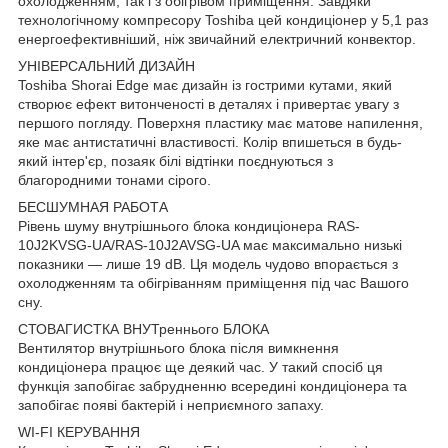
охолодженням, так і з обігрівом приміщення. Завдяки
технологічному компресору Toshiba цей кондиціонер у 5,1 раз
енергоефективніший, ніж звичайний електричний конвектор.
УНІВЕРСАЛЬНИЙ ДИЗАЙН
Toshiba Shorai Edge має дизайн із гострими кутами, який
створює ефект витонченості в деталях і привертає увагу з
першого погляду. Поверхня пластику має матове напилення,
яке має антистатичні властивості. Колір впишеться в будь-
який інтер'єр, позаяк білі відтінки поєднуються з
благородними тонами сірого.
БЕСШУМНАЯ РАБОТА
Рівень шуму внутрішнього блока кондиціонера RAS-
10J2KVSG-UA/RAS-10J2AVSG-UA має максимально низькі
показники — лише 19 dB. Ця модель чудово впорається з
охолодженням та обігріванням приміщення під час Вашого
сну.
СТОВАГИСТКА ВНУТреннього БЛОКА
Вентилятор внутрішнього блока після вимкнення
кондиціонера працює ще деякий час. У такий спосіб ця
функція запобігає забрудненню всередині кондиціонера та
запобігає появі бактерій і неприємного запаху.
WI-FI КЕРУВАННЯ