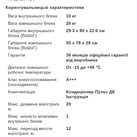
Користувальницькі характеристики
Вага внутрішнього блока
10 кг
Вага зовнішнього блока
26 кг
Габарити внутрішнього
29.3 х 80 х 22.6 см
блока (ВхШхГ)
Габарити зовнішнього
55 х 78 х 29 см
блока (ВхШхГ)
Гарантія
36 місяців офіційної гарантії
від виробника
Діапазон зовнішньої
От -15 до +46 °С
робочої температури
Клас енергоспоживання
A+++
(охолодження)
Комплектація
Кондиціонер Пульт ДК
Інструкція
Макс. довжина магістралі,
20
м
Макс. кількість можливих
1
внутрішніх блоків
Макс. перепад висоти
12
магістралі, м