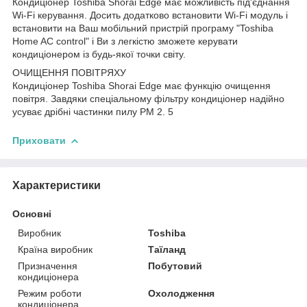
Кондиціонер Toshiba Shorai Edge має можливість під'єднання
Wi-Fi керування. Досить додатково встановити Wi-Fi модуль і
встановити на Ваш мобільний пристрій програму "Toshiba
Home AC control" і Ви з легкістю зможете керувати
кондиціонером із будь-якої точки світу.
ОЧИЩЕННЯ ПОВІТРЯХУ
Кондиціонер Toshiba Shorai Edge має функцію очищення
повітря. Завдяки спеціальному фільтру кондиціонер надійно
усуває дрібні частинки пилу PM 2. 5
Приховати
Характеристики
Основні
Виробник
Toshiba
Країна виробник
Таїланд
Призначення
Побутовий
кондиціонера
Режим роботи
Охолодження
кондиціонера