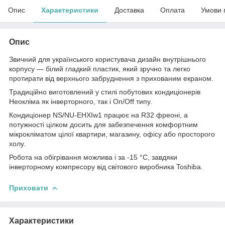
Опис
Характеристики
Доставка
Оплата
Умови 
Опис
Звичний для українського користувача дизайн внутрішнього
корпусу — білий гладкий пластик, який зручно та легко
протирати від верхнього забруднення з прихованим екраном.
Традиційно виготовлений у стилі побутових кондиціонерів
Неокліма як інверторного, так і On/Off типу.
Кондиціонер NS/NU-EHXIw1 працює на R32 фреоні, а
потужності цілком досить для забезпечення комфортним
мікрокліматом цілої квартири, магазину, офісу або просторого
холу.
Робота на обігрівання можлива і за -15 °C, завдяки
інверторному компресору від світового виробника Toshiba.
Приховати
Характеристики