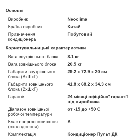
Основні
Виробник
Neoclima
Країна виробник
Китай
Призначення
Побутовий
кондиціонера
Користувальницькі характеристики
Вага внутрішнього блока
8.1 кг
Вага зовнішнього блока
20.5 кг
Габарити внутрішнього
29.2 х 72.9 х 20 см
блока (ВхШхГ)
Габарити зовнішнього
41.8 х 68.2 х 34.3 см
блока (ВхШхГ)
Гарантія
24 місяці офіційної гарантії
від виробника
Діапазон зовнішньої
от -15 до +50 С
робочої температури
Клас енергоспоживання
A
(охолодження)
Комплектація
Кондиціонер Пульт ДК