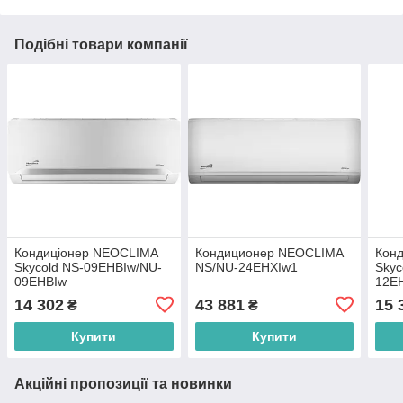
Подібні товари компанії
Кондиціонер NEOCLIMA
Кондиционер NEOCLIMA
Кон
Skycold NS-09EHBIw/NU-
NS/NU-24EHXIw1
Skyc
09EHBIw
12E
14 302
43 881
15 
₴
₴
Купити
Купити
Акційні пропозиції та новинки