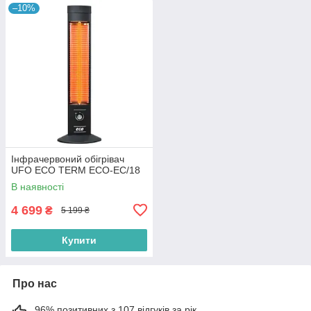
–10%
Інфрачервоний обігрівач
UFO ECO TERM ECO-EC/18
В наявності
4 699
₴
5 199 ₴
Купити
Про нас
96% позитивних з 107 відгуків за рік