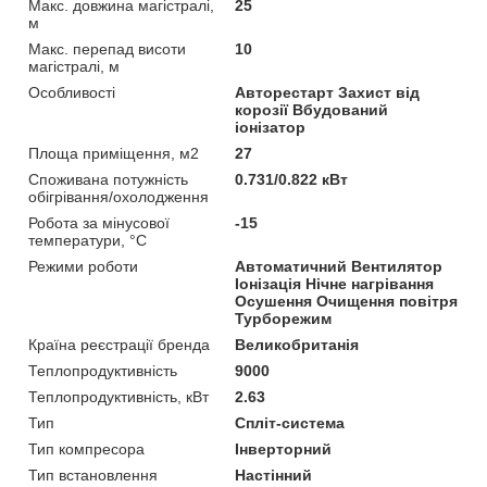
Макс. довжина магістралі,
25
м
Макс. перепад висоти
10
магістралі, м
Особливості
Авторестарт Захист від
корозії Вбудований
іонізатор
Площа приміщення, м2
27
Споживана потужність
0.731/0.822 кВт
обігрівання/охолодження
Робота за мінусової
-15
температури, °C
Режими роботи
Автоматичний Вентилятор
Іонізація Нічне нагрівання
Осушення Очищення повітря
Турборежим
Країна реєстрації бренда
Великобританія
Теплопродуктивність
9000
Теплопродуктивність, кВт
2.63
Тип
Спліт-система
Тип компресора
Інверторний
Тип встановлення
Настінний