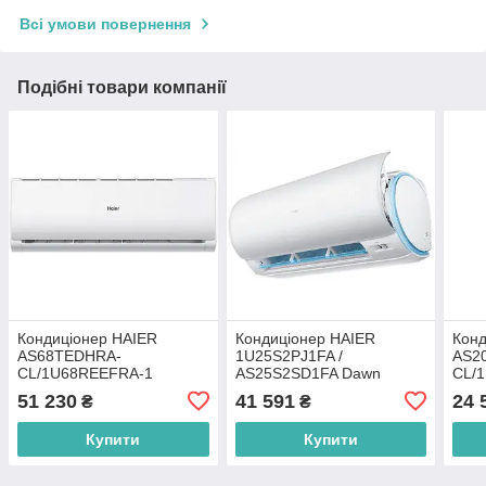
Всі умови повернення
Подібні товари компанії
Кондиціонер HAIER
Кондиціонер HAIER
Конд
AS68TEDHRA-
1U25S2PJ1FA /
AS2
CL/1U68REEFRA-1
AS25S2SD1FA Dawn
CL/
51 230
41 591
24 
₴
₴
Купити
Купити