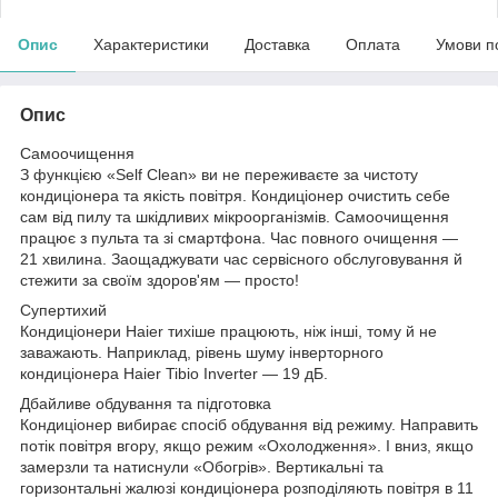
Опис
Характеристики
Доставка
Оплата
Умови п
Опис
Самоочищення
З функцією «Self Clean» ви не переживаєте за чистоту
кондиціонера та якість повітря. Кондиціонер очистить себе
сам від пилу та шкідливих мікроорганізмів. Самоочищення
працює з пульта та зі смартфона. Час повного очищення —
21 хвилина. Заощаджувати час сервісного обслуговування й
стежити за своїм здоров'ям — просто!
Супертихий
Кондиціонери Haier тихіше працюють, ніж інші, тому й не
заважають. Наприклад, рівень шуму інверторного
кондиціонера Haier Tibio Inverter — 19 дБ.
Дбайливе обдування та підготовка
Кондиціонер вибирає спосіб обдування від режиму. Направить
потік повітря вгору, якщо режим «Охолодження». І вниз, якщо
замерзли та натиснули «Обогрів». Вертикальні та
горизонтальні жалюзі кондиціонера розподіляють повітря в 11