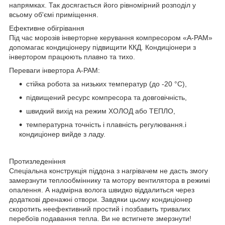
напрямках. Так досягається його рівномірний розподіл у
всьому об'ємі приміщення.
Ефективне обігрівання
Під час морозів інверторне керування компресором «A-PAM»
допомагає кондиціонеру підвищити ККД. Кондиціонери з
інвертором працюють плавно та тихо.
Переваги інвертора A-PAM:
стійка робота за низьких температур (до -20 °C),
підвищений ресурс компресора та довговічність,
швидкий вихід на режим ХОЛОД або ТЕПЛО,
температурна точність і плавність регулювання.і
кондиціонер вийде з ладу.
Протизледеніння
Спеціальна конструкція піддона з нагрівачем не дасть змогу
замерзнути теплообміннику та мотору вентилятора в режимі
опалення. А надмірна волога швидко віддалиться через
додаткові дренажні отвори. Завдяки цьому кондиціонер
скоротить неефективний простий і позбавить тривалих
перебоїв подавання тепла. Ви не встигнете змерзнути!