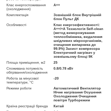
Клас енергоспоживання
A++
(охолодження)
Комплектація
Зовнішній блок Внутрішній
блок Пульт ДК
Особливості
Клас енергоефективності:
А++/+А Технологія Self-clean
(метод виморожування
теплообмінника, видалення
шкідливих мікроорганізмів,
очищення випарника до
99.9%) Захист компресора
Електричний нагрівач у
зовнішньому блоці 9К
Площа приміщення, м2
25
Споживана потужність
0.8/0.78 кВт
обігрівання/охолодження
Робота за мінусової
-20
температури, °C
Режими роботи
Автоматичний Вентилятор
Нічне нагрівання Осушення
Охолодження Очищення
повітря Турборежим
Країна реєстрації бренда
Китай