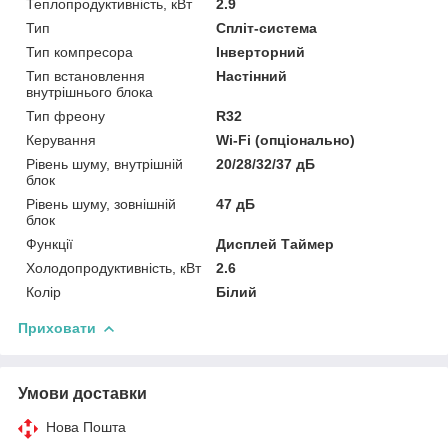
Теплопродуктивність, кВт
2.9
Тип
Спліт-система
Тип компресора
Інверторний
Тип встановлення
Настінний
внутрішнього блока
Тип фреону
R32
Керування
Wi-Fi (опціонально)
Рівень шуму, внутрішній
20/28/32/37 дБ
блок
Рівень шуму, зовнішній
47 дБ
блок
Функції
Дисплей Таймер
Холодопродуктивність, кВт
2.6
Колір
Білий
Приховати
Умови доставки
Нова Пошта