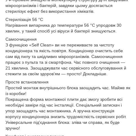
мікроорганізмів і бактерій, завдяки цьому досягається
стерилізує ефект без використання хімікатів.
Стерилізація 56 °C
Нагрівання випарника до температури 56 °C упродовж 30
хвилин, у такий спосіб усі віруси й бактерії знищуються.
Самоочищення
З функцією «Self Clean» ви не переживаєте за чистоту
кондиціонера та якість повітря. Кондиціонер очистить себе
сам від пилу та шкідливих мікроорганізмів. Самоочищення
працює з пульта та зі смартфона. Час повного очищення —
21 хвилина. Заощаджувати час сервісного обслуговування й
стежити за своїм здоров'ям — просто! Докладніше.
Просте встановлення
Простий монтаж внутрішнього блока заощадить час. Майже як
із коробки!
Покращена форма монтажної плити дає змогу зробити всі
необхідні заміри під час інсталяції. Спеціальний затискач і
упор заощадять час монтажника. А зручна конструкція
корпусу кондиціонера знизить трудомісткість сервісних робіт.
Універсальне під'єднання блока: зліва чи справа, як буде
зручно!