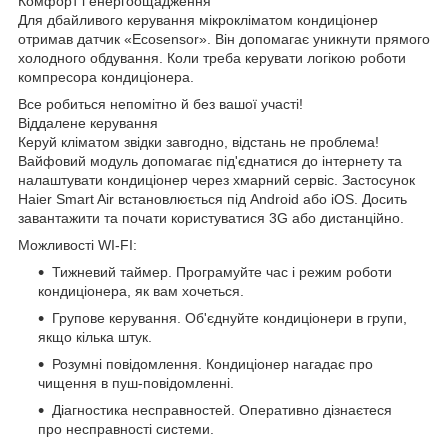
Комфорт і енергоощадження
Для дбайливого керування мікрокліматом кондиціонер
отримав датчик «Ecosensor». Він допомагає уникнути прямого
холодного обдування. Коли треба керувати логікою роботи
компресора кондиціонера.
Все робиться непомітно й без вашої участі!
Віддалене керування
Керуй кліматом звідки завгодно, відстань не проблема!
Вайфовий модуль допомагає під'єднатися до інтернету та
налаштувати кондиціонер через хмарний сервіс. Застосунок
Haier Smart Air встановлюється під Android або iOS. Досить
завантажити та почати користуватися 3G або дистанційно.
Можливості WI-FI:
Тижневий таймер. Програмуйте час і режим роботи
кондиціонера, як вам хочеться.
Групове керування. Об'єднуйте кондиціонери в групи,
якщо кілька штук.
Розумні повідомлення. Кондиціонер нагадає про
чищення в пуш-повідомленні.
Діагностика несправностей. Оперативно дізнаєтеся
про несправності системи.