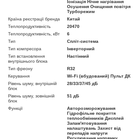
Іонізація Нічне нагрівання
Осушення Очищення повітря
Турборежим
Країна реєстрації бренда
Китай
Теплопродуктивність
20470
Теплопродуктивність, кВт
6
Тип
Спліт-система
Тип компресора
Інверторний
Тип встановлення
Настінний
внутрішнього блока
Тип фреону
R32
Керування
Wi-Fi (вбудований) Пульт ДК
Рівень шуму, внутрішній
28/33/37/45 дБ
блок
Рівень шуму, зовнішній
51 дБ
блок
Функції
Авторозморожування
Гідрофільне покриття
теплообмінників Дисплей
Запам'ятовування
налаштувань Захист від
перепадів напруги
Регулювання напрямку