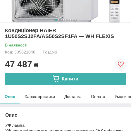
Кондиціонер HAIER
1U50S2SJ2FA/AS50S2SF1FA — WH FLEXIS
В наявності
Код: 305821048
Роздріб
47 487
₴
Купити
Опис
Характеристики
Доставка
Оплата
Умови п
Опис
УФ лампа
УФ-промені знищують молекулярну структуру ДНК шкідливих