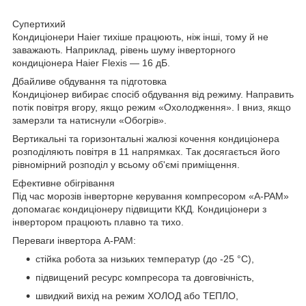
Супертихий
Кондиціонери Haier тихіше працюють, ніж інші, тому й не
заважають. Наприклад, рівень шуму інверторного
кондиціонера Haier Flexis — 16 дБ.
Дбайливе обдування та підготовка
Кондиціонер вибирає спосіб обдування від режиму. Направить
потік повітря вгору, якщо режим «Охолодження». І вниз, якщо
замерзли та натиснули «Обогрів».
Вертикальні та горизонтальні жалюзі кочення кондиціонера
розподіляють повітря в 11 напрямках. Так досягається його
рівномірний розподіл у всьому об'ємі приміщення.
Ефективне обігрівання
Під час морозів інверторне керування компресором «A-PAM»
допомагає кондиціонеру підвищити ККД. Кондиціонери з
інвертором працюють плавно та тихо.
Переваги інвертора A-PAM:
стійка робота за низьких температур (до -25 °C),
підвищений ресурс компресора та довговічність,
швидкий вихід на режим ХОЛОД або ТЕПЛО,