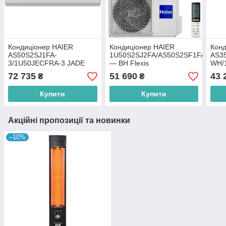
Кондиціонер HAIER
Кондиціонер HAIER
Конд
AS50S2SJ1FA-
1U50S2SJ2FA/AS50S2SF1FA
AS3
3/1U50JECFRA-3 JADE
— BH Flexis
WH/
72 735
51 690
43 
₴
₴
Купити
Купити
Акційні пропозиції та новинки
–10%