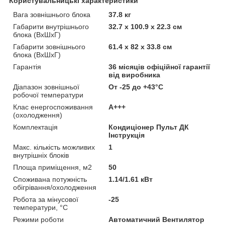
Користувальницькі характеристики
Вага зовнішнього блока
37.8 кг
Габарити внутрішнього
32.7 х 100.9 х 22.3 см
блока (ВхШхГ)
Габарити зовнішнього
61.4 х 82 х 33.8 см
блока (ВхШхГ)
Гарантія
36 місяців офіційної гарантії
від виробника
Діапазон зовнішньої
От -25 до +43°С
робочої температури
Клас енергоспоживання
A+++
(охолодження)
Комплектація
Кондиціонер Пульт ДК
Інструкція
Макс. кількість можливих
1
внутрішніх блоків
Площа приміщення, м2
50
Споживана потужність
1.14/1.61 кВт
обігрівання/охолодження
Робота за мінусової
-25
температури, °C
Режими роботи
Автоматичний Вентилятор