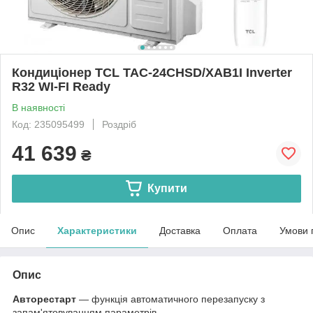
Кондиціонер TCL TAC-24CHSD/XAB1I Inverter
R32 WI-FI Ready
В наявності
Код: 235095499
Роздріб
41 639
₴
Купити
Опис
Характеристики
Доставка
Оплата
Умови 
Опис
Авторестарт
— функція автоматичного перезапуску з
запам'ятовуванням параметрів.