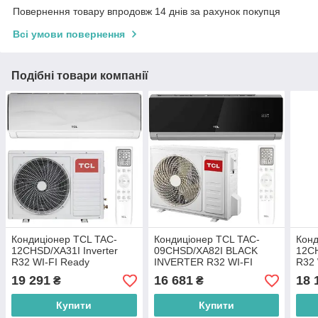
Повернення товару впродовж 14 днів за рахунок покупця
Всі умови повернення
Подібні товари компанії
Кондиціонер TCL TAC-
Кондиціонер TCL TAC-
Конд
12CHSD/XA31I Inverter
09CHSD/XA82I BLACK
12CH
R32 WI-FI Ready
INVERTER R32 WI-FI
R32 
READY
19 291
16 681
18 
₴
₴
Купити
Купити