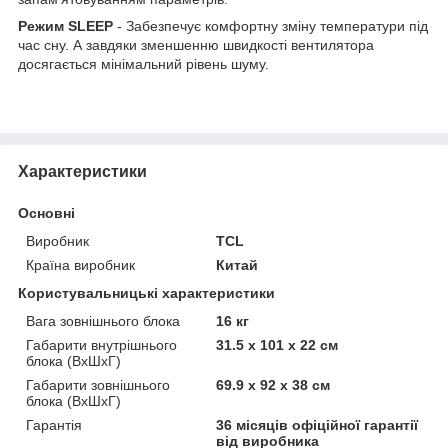
Режим SLEEP
- Забезпечує комфортну зміну температури під
час сну. А завдяки зменшенню швидкості вентилятора
досягається мінімальний рівень шуму.
Характеристики
Основні
Виробник
TCL
Країна виробник
Китай
Користувальницькі характеристики
Вага зовнішнього блока
16 кг
Габарити внутрішнього
31.5 х 101 х 22 см
блока (ВхШхГ)
Габарити зовнішнього
69.9 х 92 х 38 см
блока (ВхШхГ)
Гарантія
36 місяців офіційної гарантії
від виробника