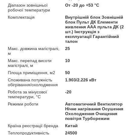
Діапазон зовнішньої
От -20 до +53 °C
робочої температури
Комплектація
Внутрішній блок Зовнішній
блок Пульт ДК Елементи
живлення ААА пульта ДК (2
шт.) Інструкція з
експлуатації Гарантійний
талон
Макс. довжина магістралі,
25
м
Макс. перепад висоти
10
магістралі, м
Площа приміщення, м2
50
Споживана потужність
1.903/2.226 кВт
обігрівання/охолодження
Робота за мінусової
-20
температури, °C
Режими роботи
Автоматичний Вентилятор
Нічне нагрівання Осушення
Охолодження Очищення
повітря Турборежим
Країна реєстрації бренда
Китай
Теплопродуктивність
24500