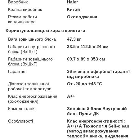
Виробник
Haier
Країна виробник
Китай
Режим роботи
Охолодження
кондиціонера
Користувальницькі характеристики
Вага зовнішнього блока
47.3 кг
Габарити внутрішнього
33.5 х 112.5 x 24 см
блока (ВхШхГ)
Габарити зовнішнього
69.7 х 89 x 353 см
блока (ВхШхГ)
Гарантія
36 місяців офіційної гарантії
від виробника
Діапазон зовнішньої
От -20 до +43 °С
робочої температури
Клас енергоспоживання
A++
(охолодження)
Комплектація
Зовнішній блок Внутрішній
блок Пульт ДК
Особливості
Клас енергоефективності:
А++/+А Технологія Self-clean
(метод виморожування
теплообмінника, видалення