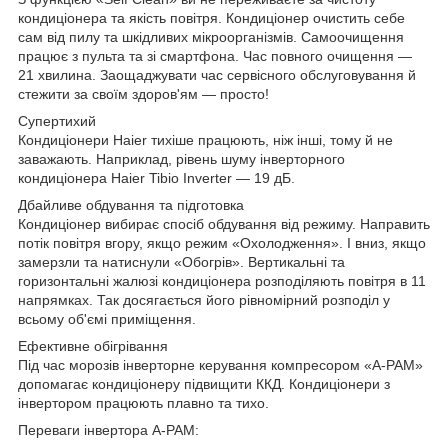
кондиціонера та якість повітря. Кондиціонер очистить себе
сам від пилу та шкідливих мікроорганізмів. Самоочищення
працює з пульта та зі смартфона. Час повного очищення —
21 хвилина. Заощаджувати час сервісного обслуговування й
стежити за своїм здоров'ям — просто!
Супертихий
Кондиціонери Haier тихіше працюють, ніж інші, тому й не
заважають. Наприклад, рівень шуму інверторного
кондиціонера Haier Tibio Inverter — 19 дБ.
Дбайливе обдування та підготовка
Кондиціонер вибирає спосіб обдування від режиму. Направить
потік повітря вгору, якщо режим «Охолодження». І вниз, якщо
замерзли та натиснули «Обогрів». Вертикальні та
горизонтальні жалюзі кондиціонера розподіляють повітря в 11
напрямках. Так досягається його рівномірний розподіл у
всьому об'ємі приміщення.
Ефективне обігрівання
Під час морозів інверторне керування компресором «A-PAM»
допомагає кондиціонеру підвищити ККД. Кондиціонери з
інвертором працюють плавно та тихо.
Переваги інвертора A-PAM: