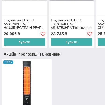
Кондиціонер HAIER
Кондиціонер HAIER
Конд
AS35PBAHRA-
1U18TR4ERA /
AS2
H/1U35YEGFRA-H PEARL
AS18TB3HRA Tibio inverter
CL/
inverter
29 996
23 735
25 
₴
₴
Купити
Купити
Акційні пропозиції та новинки
–10%