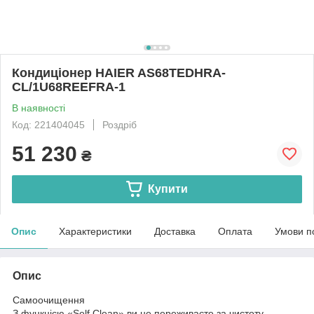
Кондиціонер HAIER AS68TEDHRA-
CL/1U68REEFRA-1
В наявності
Код: 221404045
Роздріб
51 230
₴
Купити
Опис
Характеристики
Доставка
Оплата
Умови п
Опис
Самоочищення
З функцією «Self Clean» ви не переживаєте за чистоту