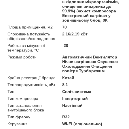
шкідливих мікроорганізмів,
очищення випарника до
99.9%) Захист компресора
Електричний нагрівач у
зовнішньому блоці 9К
Площа приміщення, м2
70
Споживана потужність
2.16/2.19 кВт
обігрівання/охолодження
Робота за мінусової
-20
температури, °C
Режими роботи
Автоматичний Вентилятор
Нічне нагрівання Осушення
Охолодження Очищення
повітря Турборежим
Країна реєстрації бренда
Китай
Теплопродуктивність, кВт
8.1
Тип
Спліт-система
Тип компресора
Інверторний
Тип встановлення
Настінний
внутрішнього блока
Тип фреону
R32
Керування
Wi-Fi (опціонально)