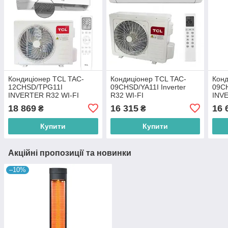
Кондиціонер TCL TAC-
Кондиціонер TCL TAC-
Конд
12CHSD/TPG11I
09CHSD/YA11I Inverter
09C
INVERTER R32 WI-FI
R32 WI-FI
INV
REA
18 869
16 315
16 
₴
₴
Купити
Купити
Акційні пропозиції та новинки
–10%