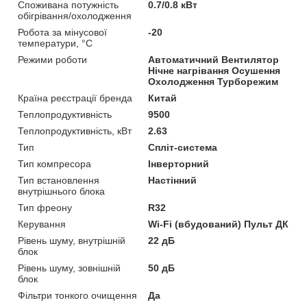
Споживана потужність
0.7/0.8 кВт
обігрівання/охолодження
Робота за мінусової
-20
температури, °C
Режими роботи
Автоматичний Вентилятор
Нічне нагрівання Осушення
Охолодження Турборежим
Країна реєстрації бренда
Китай
Теплопродуктивність
9500
Теплопродуктивність, кВт
2.63
Тип
Спліт-система
Тип компресора
Інверторний
Тип встановлення
Настінний
внутрішнього блока
Тип фреону
R32
Керування
Wi-Fi (вбудований) Пульт ДК
Рівень шуму, внутрішній
22 дБ
блок
Рівень шуму, зовнішній
50 дБ
блок
Фільтри тонкого очищення
Да