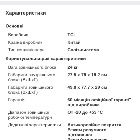
Характеристики
Основні
Виробник
TCL
Країна виробник
Китай
Тип кондиціонера
Спліт-система
Користувальницькі характеристики
Вага зовнішнього блока
24 кг
Габарити внутрішнього
27.5 х 79 х 19.2 см
блока (ВхШхГ)
Габарити зовнішнього
49.8 х 77.7 х 29 см
блока (ВхШхГ)
Гарантія
60 місяців офіційної гарантії
від виробника
Діапазон зовнішньої
От -20 до +53 °C
робочої температури
Додаткові характеристики
Антикорозійне покриття
Режим розумного
відтавання
Запам'ятовування