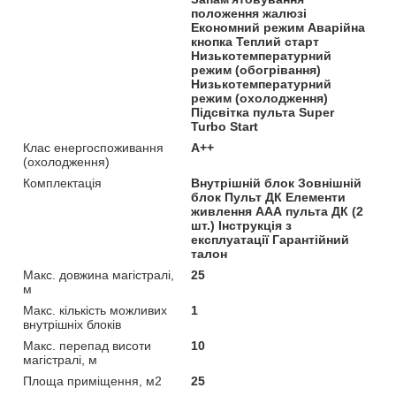
положення жалюзі
Економний режим Аварійна
кнопка Теплий старт
Низькотемпературний
режим (обогрівання)
Низькотемпературний
режим (охолодження)
Підсвітка пульта Super
Turbo Start
Клас енергоспоживання
A++
(охолодження)
Комплектація
Внутрішній блок Зовнішній
блок Пульт ДК Елементи
живлення ААА пульта ДК (2
шт.) Інструкція з
експлуатації Гарантійний
талон
Макс. довжина магістралі,
25
м
Макс. кількість можливих
1
внутрішніх блоків
Макс. перепад висоти
10
магістралі, м
Площа приміщення, м2
25