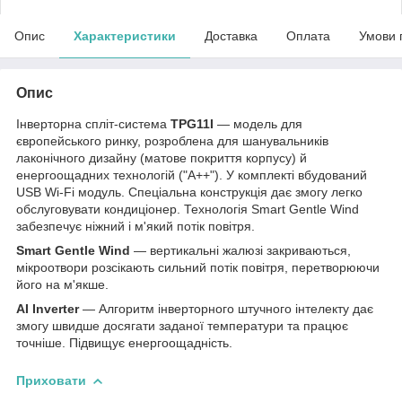
Опис
Характеристики
Доставка
Оплата
Умови 
Опис
Інверторна спліт-система
TPG11I
— модель для
європейського ринку, розроблена для шанувальників
лаконічного дизайну (матове покриття корпусу) й
енергоощадних технологій ("А++"). У комплекті вбудований
USB Wi-Fi модуль. Спеціальна конструкція дає змогу легко
обслуговувати кондиціонер. Технологія Smart Gentle Wind
забезпечує ніжний і м'який потік повітря.
Smart Gentle Wind
— вертикальні жалюзі закриваються,
мікроотвори розсікають сильний потік повітря, перетворюючи
його на м'якше.
AI Inverter
— Алгоритм інверторного штучного інтелекту дає
змогу швидше досягати заданої температури та працює
точніше. Підвищує енергоощадність.
Приховати