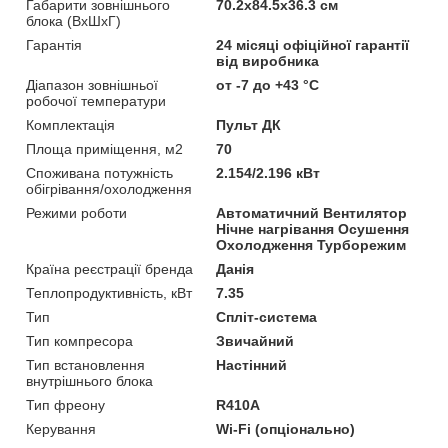
Габарити зовнішнього
70.2х84.5х36.3 см
блока (ВхШхГ)
Гарантія
24 місяці офіційної гарантії
від виробника
Діапазон зовнішньої
от -7 до +43 °C
робочої температури
Комплектація
Пульт ДК
Площа приміщення, м2
70
Споживана потужність
2.154/2.196 кВт
обігрівання/охолодження
Режими роботи
Автоматичний Вентилятор
Нічне нагрівання Осушення
Охолодження Турборежим
Країна реєстрації бренда
Данія
Теплопродуктивність, кВт
7.35
Тип
Спліт-система
Тип компресора
Звичайний
Тип встановлення
Настінний
внутрішнього блока
Тип фреону
R410A
Керування
Wi-Fi (опціонально)