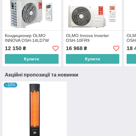
Кондиционер OLMO
OLMO Innova Inverter
OLMO
INNOVA OSH-14LD7W
OSH-10FR9
OSH
12 150
16 968
18 
₴
₴
Купити
Купити
Акційні пропозиції та новинки
–10%