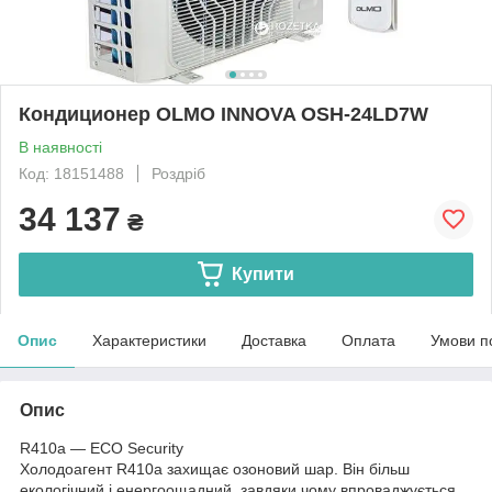
Кондиционер OLMO INNOVA OSH-24LD7W
В наявності
Код: 18151488
Роздріб
34 137
₴
Купити
Опис
Характеристики
Доставка
Оплата
Умови п
Опис
R410a — ECO Security
Холодоагент R410a захищає озоновий шар. Він більш
екологічний і енергоощадний, завдяки чому впроваджується