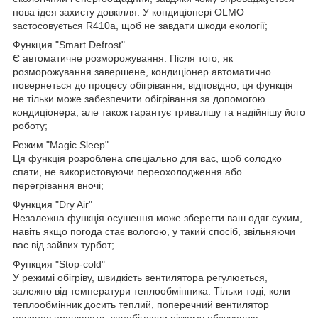
нова ідея захисту довкілля. У кондиціонері OLMO
застосовується R410a, щоб не завдати шкоди екології;
Функция "Smart Defrost"
Є автоматичне розморожування. Після того, як
розморожування завершене, кондиціонер автоматично
повернеться до процесу обігрівання; відповідно, ця функція
не тільки може забезпечити обігрівання за допомогою
кондиціонера, але також гарантує тривалішу та надійнішу його
роботу;
Режим "Magic Sleep"
Ця функція розроблена спеціально для вас, щоб солодко
спати, не використовуючи переохолодження або
перегрівання вночі;
Функция "Dry Air"
Незалежна функція осушення може зберегти ваш одяг сухим,
навіть якщо погода стає вологою, у такий спосіб, звільняючи
вас від зайвих турбот;
Функция "Stop-cold"
У режимі обігріву, швидкість вентилятора регулюється,
залежно від температури теплообмінника. Тільки тоді, коли
теплообмінник досить теплий, поперечний вентилятор
починає працювати, запобігаючи різкому обдуванню