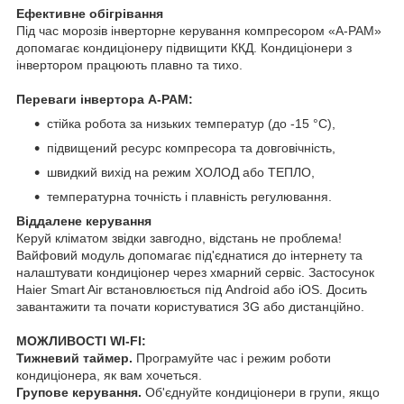
Ефективне обігрівання
Під час морозів інверторне керування компресором «A-PAM»
допомагає кондиціонеру підвищити ККД. Кондиціонери з
інвертором працюють плавно та тихо.
Переваги інвертора A-PAM:
стійка робота за низьких температур (до -15 °C),
підвищений ресурс компресора та довговічність,
швидкий вихід на режим ХОЛОД або ТЕПЛО,
температурна точність і плавність регулювання.
Віддалене керування
Керуй кліматом звідки завгодно, відстань не проблема!
Вайфовий модуль допомагає під'єднатися до інтернету та
налаштувати кондиціонер через хмарний сервіс. Застосунок
Haier Smart Air встановлюється під Android або iOS. Досить
завантажити та почати користуватися 3G або дистанційно.
МОЖЛИВОСТІ WI-FI:
Тижневий таймер.
Програмуйте час і режим роботи
кондиціонера, як вам хочеться.
Групове керування.
Об'єднуйте кондиціонери в групи, якщо