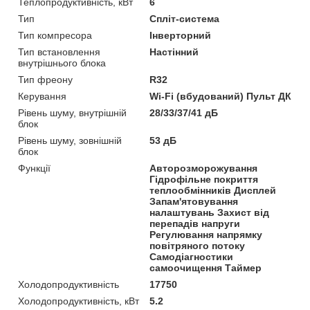
Теплопродуктивність, кВт
6
Тип
Спліт-система
Тип компресора
Інверторний
Тип встановлення
Настінний
внутрішнього блока
Тип фреону
R32
Керування
Wi-Fi (вбудований) Пульт ДК
Рівень шуму, внутрішній
28/33/37/41 дБ
блок
Рівень шуму, зовнішній
53 дБ
блок
Функції
Авторозморожування
Гідрофільне покриття
теплообмінників Дисплей
Запам'ятовування
налаштувань Захист від
перепадів напруги
Регулювання напрямку
повітряного потоку
Самодіагностики
самоочищення Таймер
Холодопродуктивність
17750
Холодопродуктивність, кВт
5.2