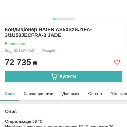
Кондиціонер HAIER AS50S2SJ1FA-
3/1U50JECFRA-3 JADE
В наявності
Код: 331527253
Роздріб
72 735
₴
Купити
Опис
Характеристики
Доставка
Оплата
Умови п
Опис
Стерилізація 56 °C
Нагрівання випарника до температури 56 °C упродовж 30