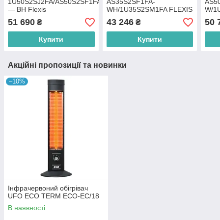
1U50S2SJ2FA/AS50S2SF1FA
AS35S2SF1FA-
AS5
— BH Flexis
WH/1U35S2SM1FA FLEXIS
W/1
51 690
43 246
50 
₴
₴
Купити
Купити
Акційні пропозиції та новинки
–10%
Інфрачервоний обігрівач
UFO ECO TERM ECO-EC/18
В наявності