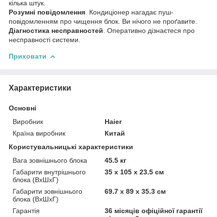
кілька штук.
Розумні повідомлення
. Кондиціонер нагадає пуш-
повідомленням про чищення блок. Ви нічого не проґавите.
Діагностика несправностей
. Оперативно дізнаєтеся про
несправності системи.
Приховати
Характеристики
Основні
Виробник
Haier
Країна виробник
Китай
Користувальницькі характеристики
Вага зовнішнього блока
45.5 кг
Габарити внутрішнього
35 х 105 х 23.5 см
блока (ВхШхГ)
Габарити зовнішнього
69.7 х 89 х 35.3 см
блока (ВхШхГ)
Гарантія
36 місяців офіційної гарантії