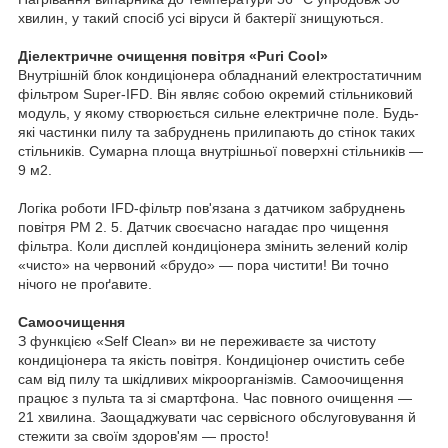
хвилин, у такий спосіб усі віруси й бактерії знищуються.
Діелектричне очищення повітря «Puri Cool»
Внутрішній блок кондиціонера обладнаний електростатичним
фільтром Super-IFD. Він являє собою окремий стільниковий
модуль, у якому створюється сильне електричне поле. Будь-
які частинки пилу та забруднень прилипають до стінок таких
стільників. Сумарна площа внутрішньої поверхні стільників —
9 м2.
Логіка роботи IFD-фільтр пов'язана з датчиком забруднень
повітря PM 2. 5. Датчик своєчасно нагадає про чищення
фільтра. Коли дисплей кондиціонера змінить зелений колір
«чисто» на червоний «брудо» — пора чистити! Ви точно
нічого не проґавите.
Самоочищення
З функцією «Self Clean» ви не переживаєте за чистоту
кондиціонера та якість повітря. Кондиціонер очистить себе
сам від пилу та шкідливих мікроорганізмів. Самоочищення
працює з пульта та зі смартфона. Час повного очищення —
21 хвилина. Заощаджувати час сервісного обслуговування й
стежити за своїм здоров'ям — просто!