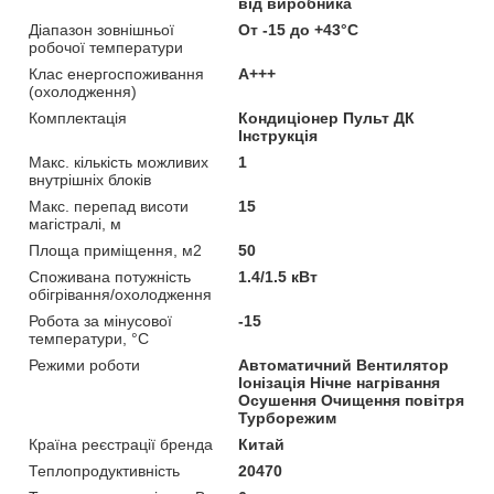
від виробника
Діапазон зовнішньої
От -15 до +43°С
робочої температури
Клас енергоспоживання
A+++
(охолодження)
Комплектація
Кондиціонер Пульт ДК
Інструкція
Макс. кількість можливих
1
внутрішніх блоків
Макс. перепад висоти
15
магістралі, м
Площа приміщення, м2
50
Споживана потужність
1.4/1.5 кВт
обігрівання/охолодження
Робота за мінусової
-15
температури, °C
Режими роботи
Автоматичний Вентилятор
Іонізація Нічне нагрівання
Осушення Очищення повітря
Турборежим
Країна реєстрації бренда
Китай
Теплопродуктивність
20470