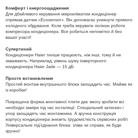
Комфорт і енергоощадження
Для дбайливого керування мікрокліматом кондиціонер
отримав датчик «Ecosensor». Він допомагає уникнути прямого
холодного обдування. Коли треба керувати логікою роботи
компресора кондиціонера. Все робиться непомітно й без
вашої участі!
Супертихий
Кондиціонери Haier тихіше працюють, ніж інші, тому й не
заважають. Наприклад, рівень шуму інверторного
кондиціонера Haier Jade — 15 дБ.
Просте встановлення
Простий монтаж внутрішнього блока заощадить час. Майже як
із коробки!
Покращена форма монтажної плити дає змогу зробити всі
необхідні заміри під час інсталяції. Спеціальний затискач і
упор заощадять час монтажника. А зручна конструкція
корпусу кондиціонера знизить трудомісткість сервісних робіт.
Універсальне під'єднання блока: зліва чи справа, як буде
зручно!