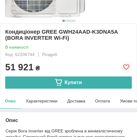
Кондиціонер GREE GWH24AAD-K3DNA5A
(BORA INVERTER Wi-Fi)
В наявності
Код: 62206744
Роздріб
51 921
₴
Купити
Опис
Характеристики
Доставка
Оплата
Умови п
Опис
Серія Bora Inverter від GREE зроблена в мінімалістичному
дизайні. Стриманий білий корпус із вузькою металізованою