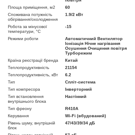
Площа приміщення, м2
60
Споживана потужність
1.9/2 кВт
обігрівання/охолодження
Робота за мінусової
-15
температури, °C
Режими роботи
Автоматичний Вентилятор
Іонізація Нічне нагрівання
Осушення Очищення повітря
Турборежим
Країна реєстрації бренда
Китай
Теплопродуктивність
21154
Теплопродуктивність, кВт
6.2
Тип
Спліт-система
Тип компресора
Інверторний
Тип встановлення
Настінний
внутрішнього блока
Тип фреону
R410A
Керування
Wi-Fi (вбудований)
Рівень шуму, внутрішній
47/43/39/34 дБ
блок
Рівень шуму, зовнішній
57 дБ