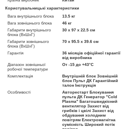
Користувальницькі характеристики
Вага внутрішнього блока
13.5 кг
Вага зовнішнього блока
46 кг
Габарити внутрішнього
30 х 97 х 22.5 см
блока (ВхШхГ)
Габарити зовнішнього
70 х 95.5 х 39.6 см
блока (ВхШхГ)
Гарантія
36 місяців офіційної гарантії
від виробника
Діапазон зовнішньої
От -15 до +43°C
робочої температури
Комплектація
Внутрішній блок Зовнішній
блок Пульт ДК Гарантійний
талон Інструкція
Особливості
Авторестарт Блокування
пульта ДК Генератор "Cold
Plasma" Багатошвидкісний
вентилятор Захист від
грибків і цвілі Захист від
обдування холодним
повітрям Електромагнітна
сумісність Широкий потік
повітря