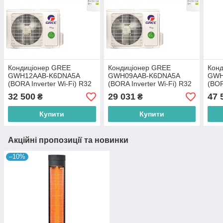
Кондиціонер GREE
Кондиціонер GREE
Кон
GWH12AAB-K6DNA5A
GWH09AAB-K6DNA5A
GWH
(BORA Inverter Wi-Fi) R32
(BORA Inverter Wi-Fi) R32
(BOR
32 500
29 031
47 
₴
₴
Купити
Купити
Акційні пропозиції та новинки
–10%