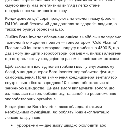
смугою внизу має елегантний вигляд і легко стане
невіддільною частиною інтер'єру.
Кондиціонери цієї серії працюють на екологічному фреоні
R410A, який безпечний для довкілля та здоров'я людини, а
також не руйнує озоновий шар.
Лінійка Bora Inverter обладнана однією з найбільш передових
технологій очищення повітря — генератором "Cold Plazma".
Плазмовий іонізатор створює напругу приблизно 4800 В, що
дає змогу знищити хвороботворні організми, пилок і алергени,
що потрапляють у кондиціонер разом із повітряним потоком.
Щоб захистити вас від появи грибків і цвілі у внутрішньому
блоці, у кондиціонерах Bora Inverter передбачена функція
самоочищення. Після вимкнення кондиціонера вентилятор
внутрішнього блока впродовж 10 хвилин обертається зі
зниженою швидкістю. Це дає змогу випарувати вологу, що
залишилася на теплообміннику, та запобігти розмноженню
хвороботворних організмів.
Кондиціонери Bora Inverter також обладнані такими
необхідними функціями, які роблять їхню експлуатацію
легкою та зручною:
Турборежим — дає змогу швидко охолодити або