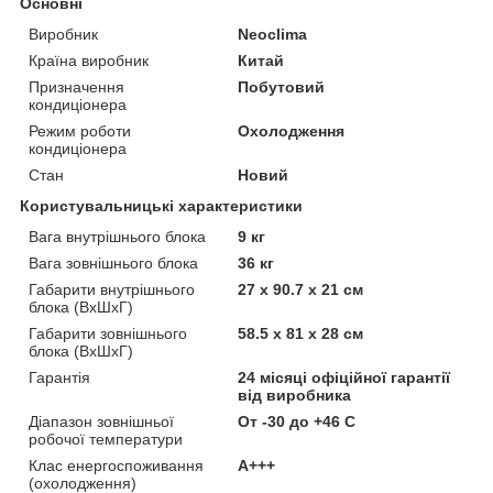
Основні
Виробник
Neoclima
Країна виробник
Китай
Призначення
Побутовий
кондиціонера
Режим роботи
Охолодження
кондиціонера
Стан
Новий
Користувальницькі характеристики
Вага внутрішнього блока
9 кг
Вага зовнішнього блока
36 кг
Габарити внутрішнього
27 х 90.7 х 21 см
блока (ВхШхГ)
Габарити зовнішнього
58.5 х 81 х 28 см
блока (ВхШхГ)
Гарантія
24 місяці офіційної гарантії
від виробника
Діапазон зовнішньої
От -30 до +46 С
робочої температури
Клас енергоспоживання
A+++
(охолодження)