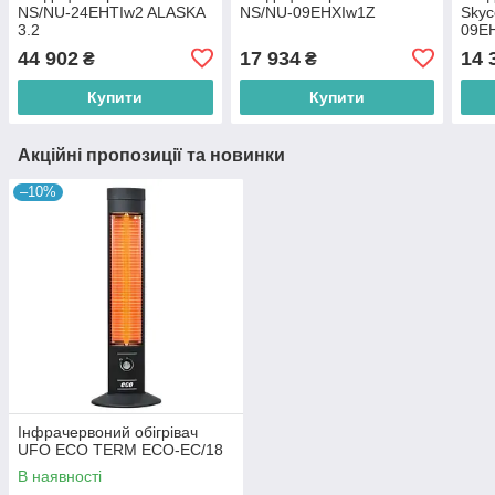
NS/NU-24EHTIw2 ALASKA
NS/NU-09EHXIw1Z
Skyc
3.2
09E
44 902
17 934
14 
₴
₴
Купити
Купити
Акційні пропозиції та новинки
–10%
Інфрачервоний обігрівач
UFO ECO TERM ECO-EC/18
В наявності