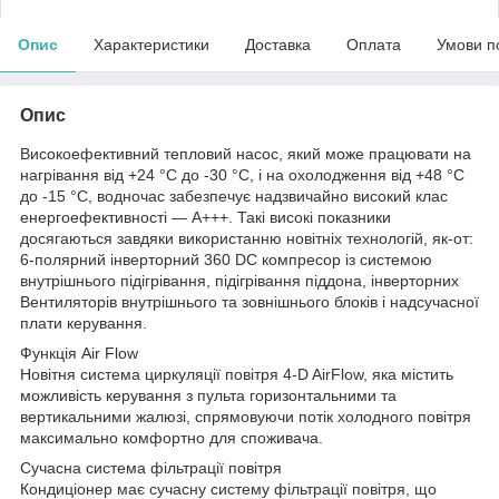
Опис
Характеристики
Доставка
Оплата
Умови п
Опис
Високоефективний тепловий насос, який може працювати на
нагрівання від +24 °C до -30 °C, і на охолодження від +48 °C
до -15 °C, водночас забезпечує надзвичайно високий клас
енергоефективності — A+++. Такі високі показники
досягаються завдяки використанню новітніх технологій, як-от:
6-полярний інверторний 360 DC компресор із системою
внутрішнього підігрівання, підігрівання піддона, інверторних
Вентиляторів внутрішнього та зовнішнього блоків і надсучасної
плати керування.
Функція Air Flow
Новітня система циркуляції повітря 4-D AirFlow, яка містить
можливість керування з пульта горизонтальними та
вертикальними жалюзі, спрямовуючи потік холодного повітря
максимально комфортно для споживача.
Сучасна система фільтрації повітря
Кондиціонер має сучасну систему фільтрації повітря, що