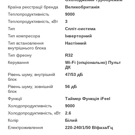
Країна реєстрації бренда
Великобританія
Теплопродуктивність
9000
Теплопродуктивність, кВт
3
Тип
Спліт-система
Тип компресора
Інверторний
Тип встановлення
Настінний
внутрішнього блока
Тип фреону
R32
Керування
Wi-Fi (опціонально) Пульт
ДК
Рівень шуму, внутрішній
47/53 дБ
блок
Рівень шуму, зовнішній
56 дБ
блок
Функції
Таймер Функція iFeel
Холодопродуктивність
9000
Холодопродуктивність, кВт
2.6
Колір
Білий
Електроживлення
220-240/1/50 В/фаза/Гц