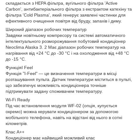
складається з HEPA фільтра, вугільного фільтра 'Active
Carbon', антибактеріального фільтра з екстрактом катехіну та
фільтра 'Cold Plasma', який генерує заявлені частинки для
ефективного очищення повітря від бруду, запахів і диму.
Широкий діапазон робочих температур
Завдяки новітньому компресору та системі автоматичного
інтелектуального розморожування побутовий кондиціонер
Neoclima Alaska 3. 2 Має діапазон робочих температур на
нагрівання від +24 °C до -30 °C і на охолодження від +48 °C
до -15 °C.
ФункціяI Feel
Функція "I-Feel" — це визначення температури в місці
розташування пульта. Датчик температури міститься в пульті,
що забезпечує можливість кондиціонера точніше
підтримувати задану споживачем температуру.
Wi-Fi Ready
Під час встановлення модуля WF-02 (опція, купується
окремо) можна керувати кондиціонером за допомогою
мобільного телефона, навіть на відстані від нього в сотні
кілометрів.
Клас A++
Кондиціонер має найвищий можливий клас