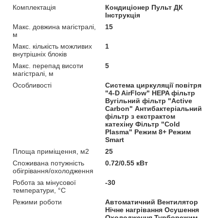
Комплектація
Кондиціонер Пульт ДК
Інструкція
Макс. довжина магістралі,
15
м
Макс. кількість можливих
1
внутрішніх блоків
Макс. перепад висоти
5
магістралі, м
Особливості
Система циркуляції повітря
"4-D AirFlow" HEPA фільтр
Вугільний фільтр "Active
Carbon" Антибактеріальний
фільтр з екстрактом
катехіну Фільтр "Cold
Plasma" Режим 8+ Режим
Smart
Площа приміщення, м2
25
Споживана потужність
0.72/0.55 кВт
обігрівання/охолодження
Робота за мінусової
-30
температури, °C
Режими роботи
Автоматичний Вентилятор
Нічне нагрівання Осушення
Охолодження Турборежим