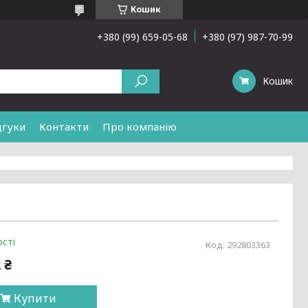
Кошик
+380 (99) 659-05-68
+380 (97) 987-70-99
Кошик
дгуки
Контакти
Про компанію
сті
Код:
292803363
 ₴
Купити