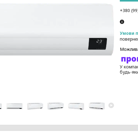
+380 (99
поверне
У компан
будь-як