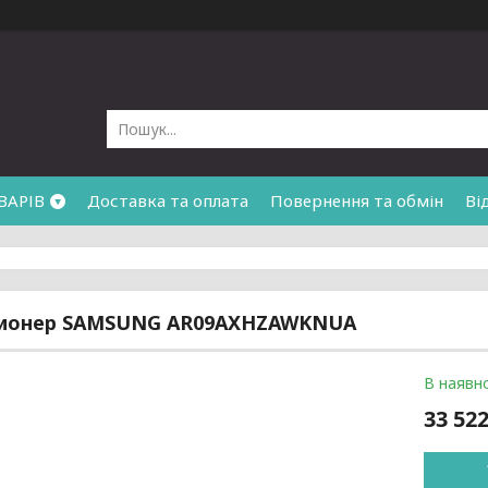
ВАРІВ
Доставка та оплата
Повернення та обмін
Ві
ионер SAMSUNG AR09AXHZAWKNUA
В наявно
33 522