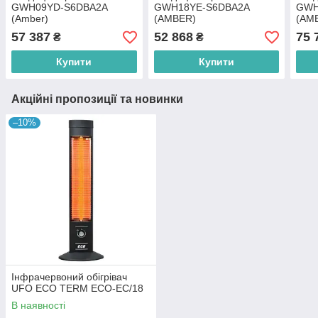
GWH09YD-S6DBA2A
GWH18YE-S6DBA2A
GWH
(Amber)
(AMBER)
(AM
57 387
52 868
75 
₴
₴
Купити
Купити
Акційні пропозиції та новинки
–10%
Інфрачервоний обігрівач
UFO ECO TERM ECO-EC/18
В наявності