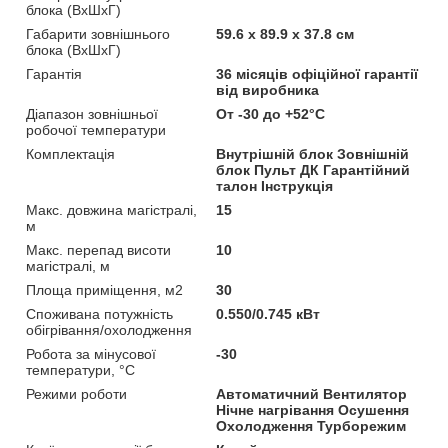
блока (ВхШхГ)
Габарити зовнішнього
59.6 х 89.9 х 37.8 см
блока (ВхШхГ)
Гарантія
36 місяців офіційної гарантії
від виробника
Діапазон зовнішньої
От -30 до +52°C
робочої температури
Комплектація
Внутрішній блок Зовнішній
блок Пульт ДК Гарантійний
талон Інструкція
Макс. довжина магістралі,
15
м
Макс. перепад висоти
10
магістралі, м
Площа приміщення, м2
30
Споживана потужність
0.550/0.745 кВт
обігрівання/охолодження
Робота за мінусової
-30
температури, °C
Режими роботи
Автоматичний Вентилятор
Нічне нагрівання Осушення
Охолодження Турборежим