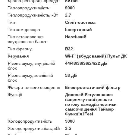
Країна реєстрації бренда
Китай
Теплопродуктивність
9000
Теплопродуктивність, кВт
2.7
Тип
Спліт-система
Тип компресора
Інверторний
Тип встановлення
Настінний
внутрішнього блока
Тип фреону
R32
Керування
Wi-Fi (вбудований) Пульт ДК
Рівень шуму, внутрішній
44/43/38/36/24/22 дБ
блок
Рівень шуму, зовнішній
53 дБ
блок
Фільтри тонкого очищення
Електростатичний фільтр
Функції
Дисплей Регулювання
напрямку повітряного
потоку самодіагностики
самоочищення Таймер
Функція iFeel
Холодопродуктивність
9000
Холодопродуктивність, кВт
3.5