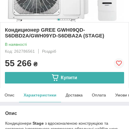
Кондиционер GREE GWH09QD-
S6DBD2A/GWH09YD-S6DBA2A (STAGE)
В наявності
Код: 262786561
Роздріб
55 266
₴
Купити
Опис
Характеристики
Доставка
Оплата
Умови 
Опис
Кондиціонери
Stage
з вдосконаленою конструкцією та
системою інверторного компресора обладнані найбільшою