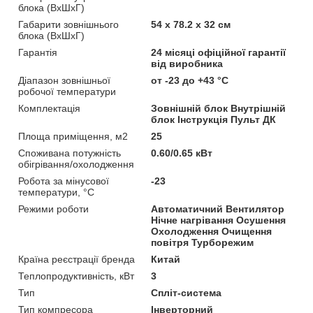
блока (ВхШхГ)
Габарити зовнішнього
54 х 78.2 х 32 см
блока (ВхШхГ)
Гарантія
24 місяці офіційної гарантії
від виробника
Діапазон зовнішньої
от -23 до +43 °С
робочої температури
Комплектація
Зовнішній блок Внутрішній
блок Інструкція Пульт ДК
Площа приміщення, м2
25
Споживана потужність
0.60/0.65 кВт
обігрівання/охолодження
Робота за мінусової
-23
температури, °C
Режими роботи
Автоматичний Вентилятор
Нічне нагрівання Осушення
Охолодження Очищення
повітря Турборежим
Країна реєстрації бренда
Китай
Теплопродуктивність, кВт
3
Тип
Спліт-система
Тип компресора
Інверторний