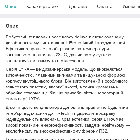
Опис
Характеристики
Доставка
Оплата
Умови п
Опис
Побутовий тепловий насос класу deluxe в ексклюзивному
дизайнерському виготовленні. Екологічний і продуктивний.
Ефективно працює на обігрівання за температури
зовнішнього повітря до -23 °C, даючи змогу суттєво
заощаджувати взимку та в міжсезоння.
Серія LYRA — це дизайнерська модель, що вирізняється
витонченістю, плавними вигинами та вишуканою формою
корпусу внутрішнього блока. Він виготовлений з особливого
глянсового пластику високої якості, а тонка хромована
обробка створює ще більшу привабливість і неповторний
стиль серії LYRA.
Дизайн цього кондиціонера доповнить практично будь-який
інтер'єр, від класики до Hi-Tech, і підкреслить яскраву
індивідуальність власника. Крім естетики, серія LYRA має
високі показники енергоефективності, завдяки новітньому —
екологічному та високоефективному фреону R32.
Компресор інверторного типу, з унікальною з технологією G-