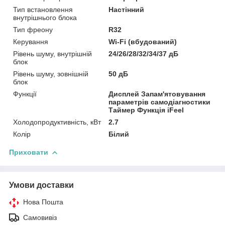
Тип встановлення
Настінний
внутрішнього блока
Тип фреону
R32
Керування
Wi-Fi (вбудований)
Рівень шуму, внутрішній
24/26/28/32/34/37 дБ
блок
Рівень шуму, зовнішній
50 дБ
блок
Функції
Дисплей Запам'ятовування
параметрів самодіагностики
Таймер Функція iFeel
Холодопродуктивність, кВт
2.7
Колір
Білий
Приховати
Умови доставки
Нова Пошта
Самовивіз