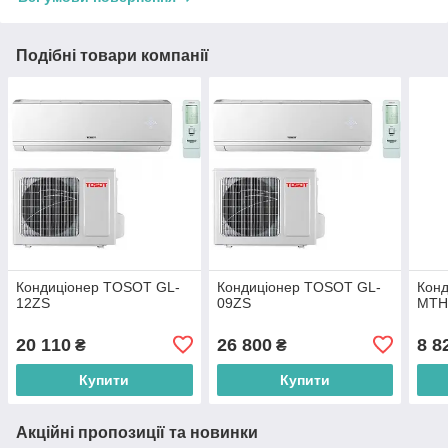
Подібні товари компанії
Кондиціонер TOSOT GL-
Кондиціонер TOSOT GL-
Кон
12ZS
09ZS
MTH
20 110
26 800
8 8
₴
₴
Купити
Купити
Акційні пропозиції та новинки