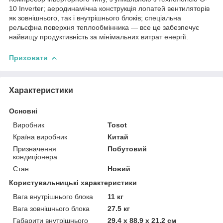
10 Inverter; аеродинамічна конструкція лопатей вентиляторів
як зовнішнього, так і внутрішнього блоків; спеціальна
рельєфна поверхня теплообмінника — все це забезпечує
найвищу продуктивність за мінімальних витрат енергії.
Приховати
Характеристики
Основні
Виробник
Tosot
Країна виробник
Китай
Призначення
Побутовий
кондиціонера
Стан
Новий
Користувальницькі характеристики
Вага внутрішнього блока
11 кг
Вага зовнішнього блока
27.5 кг
Габарити внутрішнього
29.4 х 88.9 х 21.2 см