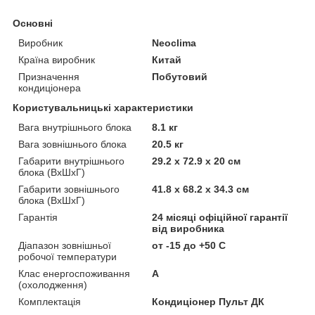
Основні
Виробник
Neoclima
Країна виробник
Китай
Призначення
Побутовий
кондиціонера
Користувальницькі характеристики
Вага внутрішнього блока
8.1 кг
Вага зовнішнього блока
20.5 кг
Габарити внутрішнього
29.2 х 72.9 х 20 см
блока (ВхШхГ)
Габарити зовнішнього
41.8 х 68.2 х 34.3 см
блока (ВхШхГ)
Гарантія
24 місяці офіційної гарантії
від виробника
Діапазон зовнішньої
от -15 до +50 С
робочої температури
Клас енергоспоживання
A
(охолодження)
Комплектація
Кондиціонер Пульт ДК