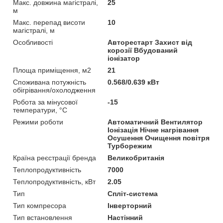
Макс. довжина магістралі,
25
м
Макс. перепад висоти
10
магістралі, м
Особливості
Авторестарт Захист від
корозії Вбудований
іонізатор
Площа приміщення, м2
21
Споживана потужність
0.568/0.639 кВт
обігрівання/охолодження
Робота за мінусової
-15
температури, °C
Режими роботи
Автоматичний Вентилятор
Іонізація Нічне нагрівання
Осушення Очищення повітря
Турборежим
Країна реєстрації бренда
Великобританія
Теплопродуктивність
7000
Теплопродуктивність, кВт
2.05
Тип
Спліт-система
Тип компресора
Інверторний
Тип встановлення
Настінний