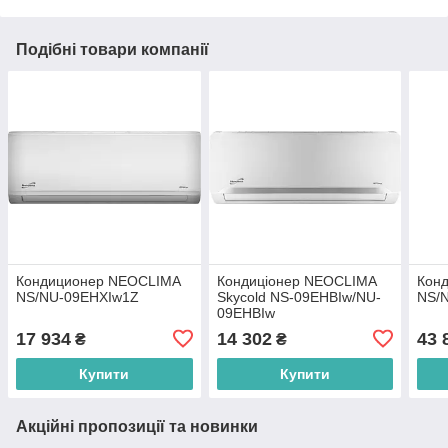
Подібні товари компанії
Кондиционер NEOCLIMA
Кондиціонер NEOCLIMA
Кон
NS/NU-09EHXIw1Z
Skycold NS-09EHBIw/NU-
NS/
09EHBIw
17 934
14 302
43 
₴
₴
Купити
Купити
Акційні пропозиції та новинки