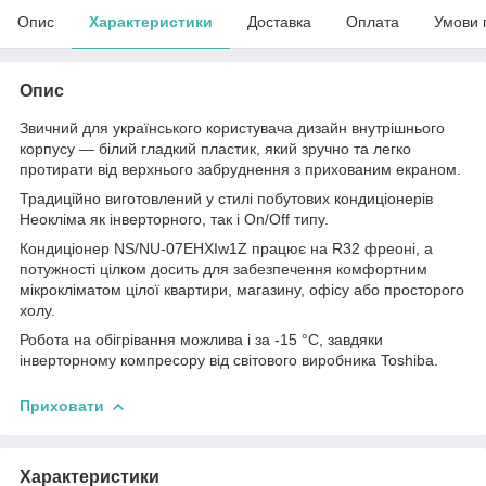
Опис
Характеристики
Доставка
Оплата
Умови 
Опис
Звичний для українського користувача дизайн внутрішнього
корпусу — білий гладкий пластик, який зручно та легко
протирати від верхнього забруднення з прихованим екраном.
Традиційно виготовлений у стилі побутових кондиціонерів
Неокліма як інверторного, так і On/Off типу.
Кондиціонер NS/NU-07EHXIw1Z працює на R32 фреоні, а
потужності цілком досить для забезпечення комфортним
мікрокліматом цілої квартири, магазину, офісу або просторого
холу.
Робота на обігрівання можлива і за -15 °C, завдяки
інверторному компресору від світового виробника Toshiba.
Приховати
Характеристики