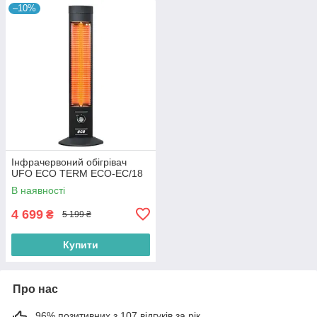
–10%
Інфрачервоний обігрівач
UFO ECO TERM ECO-EC/18
В наявності
4 699
₴
5 199 ₴
Купити
Про нас
96% позитивних з 107 відгуків за рік