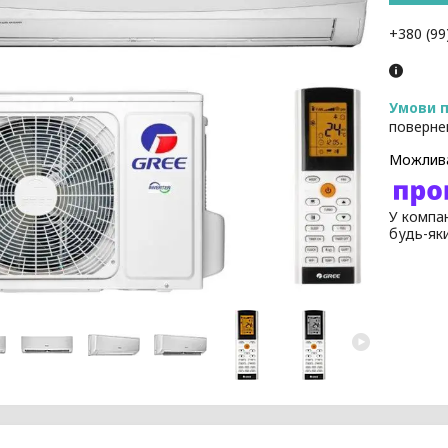
+380 (99
поверне
У компан
будь-як