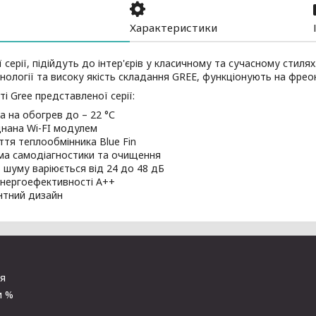
Характеристики
ї серії, підійдуть до інтер'єрів у класичному та сучасному стилях
хнології та високу якість складання GREE, функціонують на фреон
і Gree представленої серії:
а на обогрев до – 22 °С
нана Wi-FI модулем
ття теплообмінника Blue Fin
ма самодіагностики та очищення
ь шуму варіюється від 24 до 48 дБ
енергоефективності A++
нтний дизайн
ня
и %