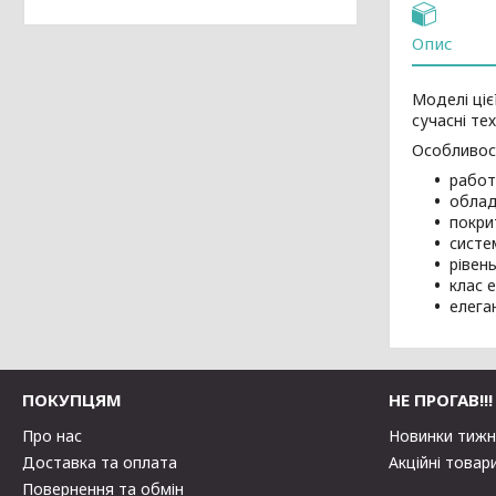
Опис
Моделі ціє
сучасні те
Особливост
работ
облад
покри
систе
рівен
клас 
елега
ПОКУПЦЯМ
НЕ ПРОГАВ!!!
Про нас
Новинки тиж
Доставка та оплата
Акційні товар
Повернення та обмін