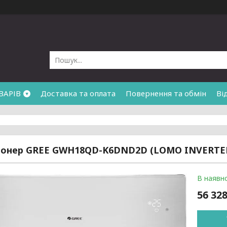
ВАРІВ
Доставка та оплата
Повернення та обмін
Ві
онер GREE GWH18QD-K6DND2D (LOMO INVERTER)
В наявно
56 328