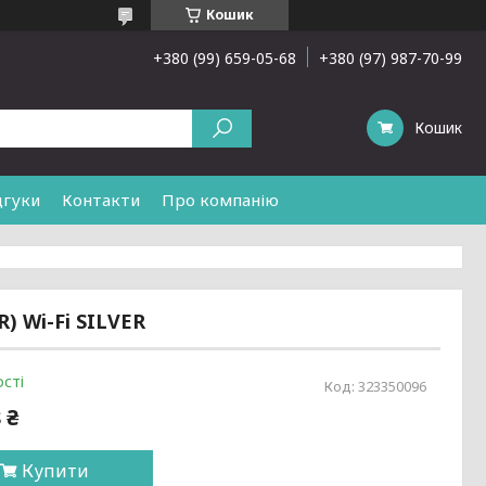
Кошик
+380 (99) 659-05-68
+380 (97) 987-70-99
Кошик
дгуки
Контакти
Про компанію
 Wi-Fi SILVER
сті
Код:
323350096
 ₴
Купити