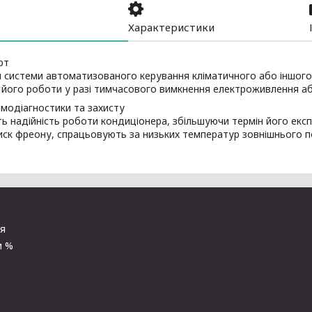
Характеристики
рт
 системи автоматизованого керування кліматичного або іншого
його роботи у разі тимчасового вимкнення електроживлення аб
модіагностики та захисту
 надійність роботи кондиціонера, збільшуючи термін його екс
тиск фреону, спрацьовують за низьких температур зовнішнього 
ня
и %