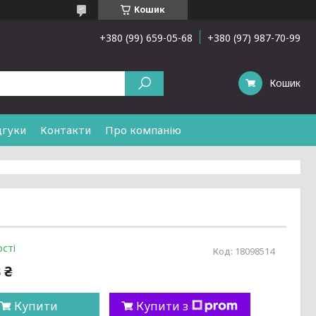
Кошик
+380 (99) 659-05-68
+380 (97) 987-70-99
Кошик
дгуки
Контакти
Про компанію
сті
Код:
18098514
 ₴
Купити
Купити з