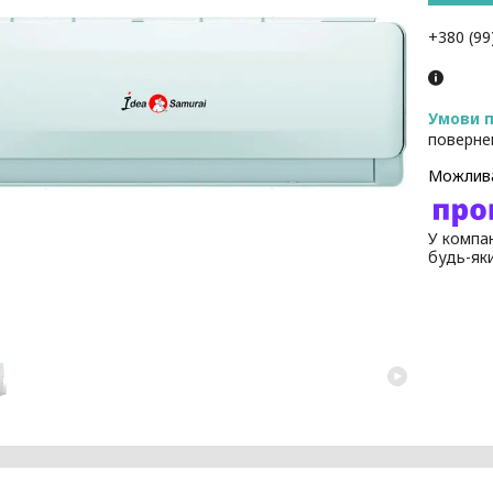
+380 (99
поверне
У компан
будь-як