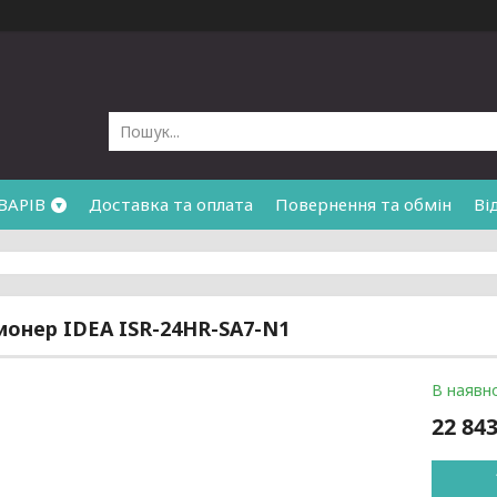
ВАРІВ
Доставка та оплата
Повернення та обмін
Ві
онер IDEA ISR-24HR-SA7-N1
В наявно
22 843