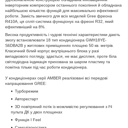
інверторним компресором останнього покоління й обладнана
найбільшою кількістю функцій для максимально ефективної
роботи. Замість звичного для всіх моделей Gree фреона
R410A, ця спліт-система функціонує на фреоні R32, який
ефективніший на 8%.
Висока продуктивність і чудові технічні характеристики дають
змогу встановлювати 18 тип кондиціонера GWH18YE-
S6DBA2B у житлових приміщеннях площею 50 кв. метрів.
Класичний білий корпус внутрішнього блока у разі
випадкового погляду, здається, не має дисплея, проте біла
світлодіодна індикація прихована за шаром пластику та
помітна тільки під час роботи кондиціонера.
У кондиціонерах серії AMBER реалізовані всі передові
напрацювання GREE:
Турборежим
Авторестарт
3D повітряний потік із можливістю регулювання з ІЧ
пульта ДК у двох площинах
Функція I Feel
Самодіагностика