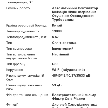
температури, °C
Режими роботи
Автоматичний Вентилятор
Іонізація Нічне нагрівання
Осушення Охолодження
Турборежим
Країна реєстрації бренда
Китай
Теплопродуктивність
19000
Теплопродуктивність, кВт
5.57
Тип
Спліт-система
Тип компресора
Інверторний
Тип встановлення
Настінний
внутрішнього блока
Тип фреону
R32
Керування
Wi-Fi (вбудований)
Рівень шуму, внутрішній
48/45/43/40/37/35/33 дБ
блок
Рівень шуму, зовнішній
53 дБ
блок
Фільтри тонкого очищення
Електростатичний фільтр
Фільтр Cold Plazma
Функції
Дисплей Самодіагностика