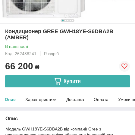
Кондиционер GREE GWH18YE-S6DBA2B
(AMBER)
В наявності
Код: 262438241
Роздріб
66 200
₴
Купити
Опис
Характеристики
Доставка
Оплата
Умови п
Опис
Модель GWH18YE-S6DBA2B від компанії Gree з
удосконаленою конструкцією обладнана інноваційним