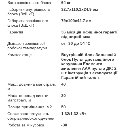
Вага зовнішнього блока
64 кг
Габарити внутрішнього
32.7х110.1х24.9 см
блока (ВхШхГ)
Габарити зовнішнього
79х100х42.7 см
блока (ВхШхГ)
Гарантія
36 місяців офіційної гарантії
від виробника
Діапазон зовнішньої
от -30 до 54 °С
робочої температури
Комплектація
Внутрішній блок Зовнішній
блок Пульт дистанційного
керування Елементи
живлення ААА пульта ДК: 2
шт Інструкція з експлуатації
Гарантійний талон
Макс. довжина магістралі,
40
м
Макс. перепад висоти
20
магістралі, м
Площа приміщення, м2
50
Споживана потужність
1.32/1.32 кВт
обігрівання/охолодження
Робота за мінусової
-30