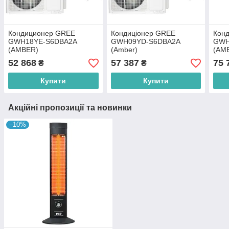
Кондиционер GREE
Кондиціонер GREE
Кон
GWH18YE-S6DBA2A
GWH09YD-S6DBA2A
GWH
(AMBER)
(Amber)
(AM
52 868
57 387
75 
₴
₴
Купити
Купити
Акційні пропозиції та новинки
–10%