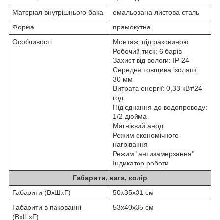
Матеріал внутрішнього бака
емальована листова сталь
Форма
прямокутна
Особливості
Монтаж: під раковиною
Робочий тиск: 6 барів
Захист від вологи: ІР 24
Середня товщина ізоляції:
30 мм
Витрата енергії: 0,33 кВт/24
год
Під'єднання до водопроводу:
1/2 дюйма
Магнієвий анод
Режим економічного
нагрівання
Режим "антизамерзання"
Індикатор роботи
Габарити, вага, колір
Габарити (ВхШхГ)
50х35х31 см
Габарити в пакованні
53х40х35 см
(ВхШхГ)