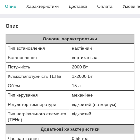
Опис
Характеристики
Доставка
Оплата
Умови п
Опис
Основні характеристики
Тип встановлення
настінний
Встановлення
вертикальна
Потужність
2000 Вт
Кількість/потужність ТЕНів
1х2000 Вт
Об'єм
15 л
Тип керування
механічне
Регулятор температури
відкритий (на корпусі)
Тип нагрівального елемента
відкритий
(ТЕНа)
Додаткові характеристики
Час нагрівання
0,55 год