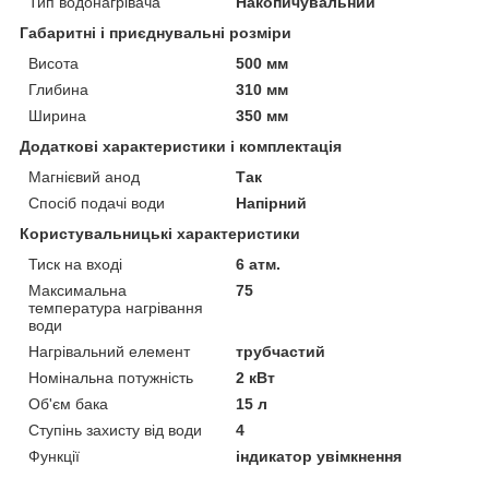
Тип водонагрівача
Накопичувальний
Габаритні і приєднувальні розміри
Висота
500 мм
Глибина
310 мм
Ширина
350 мм
Додаткові характеристики і комплектація
Магнієвий анод
Так
Спосіб подачі води
Напірний
Користувальницькі характеристики
Тиск на вході
6 атм.
Максимальна
75
температура нагрівання
води
Нагрівальний елемент
трубчастий
Номінальна потужність
2 кВт
Об'єм бака
15 л
Ступінь захисту від води
4
Функції
індикатор увімкнення