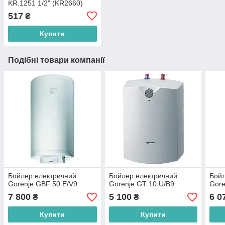
KR.1251 1/2” (KR2660)
517
₴
Купити
Подібні товари компанії
Бойлер електричний
Бойлер електричний
Бойл
Gorenje GBF 50 E/V9
Gorenje GT 10 U/B9
Gore
7 800
5 100
6 0
₴
₴
Купити
Купити