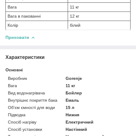
Вага
11 кг
Вага в пакованні
12 кг
Колір
білий
Приховати
Характеристики
Основні
Виробник
Gorenje
Вага
11 кг
Вид водонагрівача
Бойлер
Внутрішнє покриття бака
Емаль
Об'єм ємності для води
15 л
Підводка
Нижня
Спосіб нагріву
Електричний
Спосіб установки
Настінний