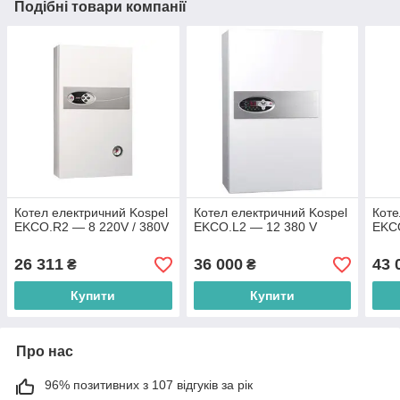
Подібні товари компанії
Котел електричний Kospel
Котел електричний Kospel
Коте
EKCO.R2 — 8 220V / 380V
EKCO.L2 — 12 380 V
EKC
26 311
36 000
43 
₴
₴
Купити
Купити
Про нас
96% позитивних з 107 відгуків за рік