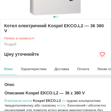
Котел електричний Kospel EKCO.L2 — 36 380
V
Немає в наявності
Роздріб
Ціну уточнюйте
Опис
Характеристики
Доставка
Оплата
Умови п
Опис
Описание Kospel EKCO.L2 ― 36 z 380 V
Електричні котли
Kospel EKCO.L2
— чудова альтернатива
твердопаливному або газовому
котлу
. Економний і абсолютно
нешкідливий для довкілля котел можна використовувати без