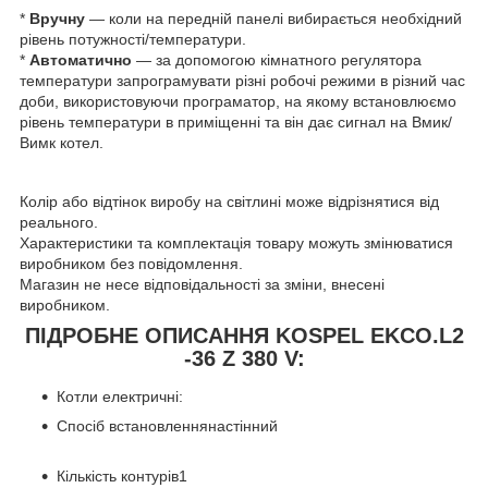
*
Вручну
— коли на передній панелі вибирається необхідний
рівень потужності/температури.
*
Автоматично
— за допомогою кімнатного регулятора
температури запрограмувати різні робочі режими в різний час
доби, використовуючи програматор, на якому встановлюємо
рівень температури в приміщенні та він дає сигнал на Вмик/
Вимк котел.
Колір або відтінок виробу на світлині може відрізнятися від
реального.
Характеристики та комплектація товару можуть змінюватися
виробником без повідомлення.
Магазин не несе відповідальності за зміни, внесені
виробником.
ПІДРОБНЕ ОПИСАННЯ KOSPEL EKCO.L2
-36 Z 380 V:
Котли електричні:
Спосіб встановлення
настінний
Кількість контурів
1