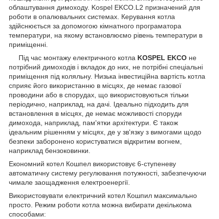
облаштування димоходу. Kospel EKCO.L2 призначений для
роботи в опалювальних системах. Керування котла
здійснюється за допомогою кімнатного програматора
температури, на якому встановлюємо рівень температури в
приміщенні.
Під час монтажу електричного котла
KOSPEL EKCO
не
потрібний димоходів і вкладок до них, не потрібні спеціальні
приміщення під коляльну. Низька інвестиційна вартість котла
сприяє його використанню в місцях, де немає газової
проводини або в спорудах, що використовуються тільки
періодично, наприклад, на дачі. Ідеально підходить для
встановлення в місцях, де немає можливості споруди
димохода, наприклад, пам'ятки архітектури. Є також
ідеальним рішенням у місцях, де у зв'язку з вимогами щодо
безпеки заборонено користуватися відкритим вогнем,
наприклад бензоковинки.
Економний котел Кошпел використовує 6-ступеневу
автоматичну систему регулювання потужності, забезпечуючи
чимале заощадження електроенергії.
Використовувати електричний котел Кошпил максимально
просто. Режим роботи котла можна вибирати декількома
способами: