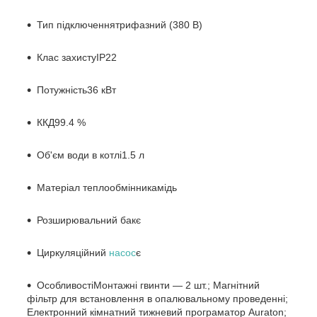
Тип підключення
трифазний (380 В)
Клас захисту
IP22
Потужність
36 кВт
ККД
99.4 %
Об'єм води в котлі
1.5 л
Матеріал теплообмінника
мідь
Розширювальний бак
є
Циркуляційний
насос
є
Особливості
Монтажні гвинти — 2 шт.; Магнітний
фільтр для встановлення в опалювальному проведенні;
Електронний кімнатний тижневий програматор Auraton;