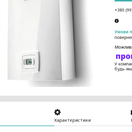
+380 (99
поверне
У компан
будь-як
Характеристики