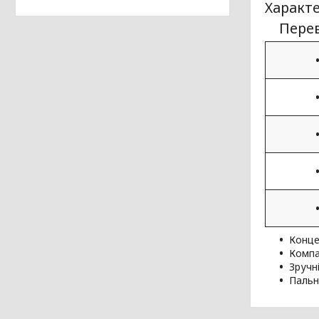
Характе
Перев
Конце
Компа
Зручн
Пальни