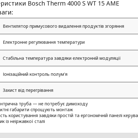
ристики Bosch Therm 4000 S WT 15 AME
аги:
Вентилятор примусового видалення продуктів згоряння
Електронне регулювання температури
Стабільна температура завдяки електронній модуляції
Іонізаційний контроль полум'я
Захист від перегрівання
нтрична труба — не потребує димоходу
ктні габарити спрощують монтаж
ість користування завдяки простій та ергономічній панелі керув
к із неіржавкої сталі