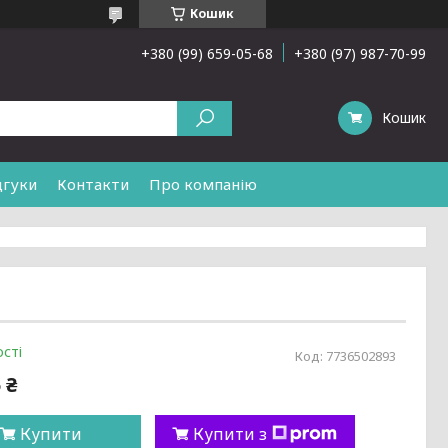
Кошик
+380 (99) 659-05-68
+380 (97) 987-70-99
Кошик
дгуки
Контакти
Про компанію
сті
Код:
7736502893
 ₴
Купити
Купити з