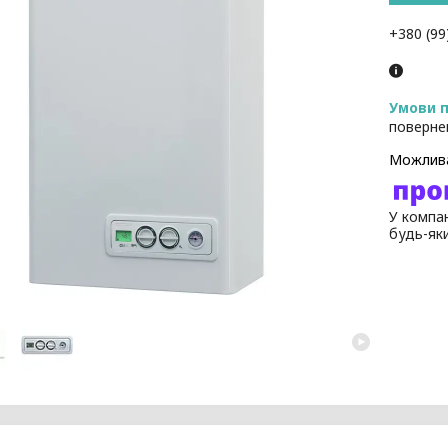
+380 (99
поверне
У компан
будь-як