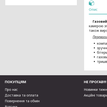
Опис
Газовий
камерою зг
також вир
Переваги
компа
зручн
бітер
газови
тришв
ПОКУПЦЯМ
НЕ ПРОГАВ!!!
Про нас
Новинки тиж
Доставка та оплата
Акційні товар
Повернення та обмін
Відгуки