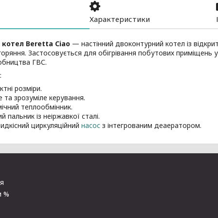
Характеристики
 котел Beretta Ciao
— настінний двоконтурний котел із відкрит
оряння. Застосовується для обігрівання побутових приміщень у
обництва ГВС.
:
ктні розміри.
е та зрозуміле керування.
мічний теплообмінник.
й пальник із неіржавкої сталі.
идкісний циркуляційний
насос
з інтегрованим деаератором.
ня
и %