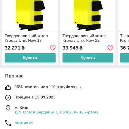
Твердопаливний котел
Твердопаливний котел
Твер
Kronas Unik New 17
Kronas Unik New 22
Kron
32 271
33 945
36 
₴
₴
Купити
Купити
Про нас
96% позитивних з 110 відгуків за рік
Працює з 13.09.2023
м. Київ
вул. Олеся Бердника 1, 03062, Київ, Україна
Контакти