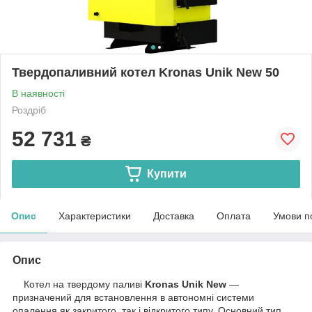
Твердопаливний котел Kronas Unik New 50
В наявності
Роздріб
52 731
₴
Купити
Опис
Характеристики
Доставка
Оплата
Умови п
Опис
Котел на твердому паливі
Kronas Unik New
—
призначений для встановлення в автономні системи
опалення як закритого, так і відкритого типу. Основний тип