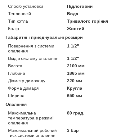
Спосіб установки
Підлоговий
Теплоносій
Вода
Тип котла
Тривалого горіння
Колір
Жовтий
Габаритні і приєднувальні розміри
Повернення з системи
1 1/2"
опалення
Вхід в систему опалення
1 1/2"
Висота
2100 мм
Глибина
1865 мм
Діаметр димоходу
220 мм
Форма димаря
Кругла
Ширина
650 мм
Опалення
Максимальна
80 град.
температура в режимі
опалення
Максимальний робочий
3 бар
тиск системи опалення