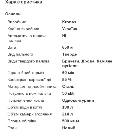
Характеристики
Основні
Виробник
Kronas
Країна виробник
Україна
Автоматична подача
Ні
палива
Вага
650 кг
Вид пального
Тверде
Види твердого палива
Брикети, Дрова, Кам'яне
вугілля
Гарантійний термін
60 міс
Коефіцієнт корисної дії
85 %
Матеріал теплообмінника
Сталь
Потужність номінальна
50 кВт
Призначення котла
Одноконтурний
Об'єм води в котлі
198 л
Об'єм камери згоряння
214 л
Площа обігріву
500 кв.м
Стан
Новий