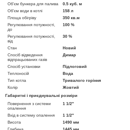
Об'єм бункера для палива
0.5 куб. м
Об'єм води в котлі
158 л
Площа обігріву
350 кв.м
Регулювання потужності,
100 %
до
Регулювання потужності,
30 %
від
Стан
Новий
Спосіб відведення
Димар
відпрацьованих газів
Спосіб установки
Підлоговий
Теплоносій
Вода
Тип котла
Тривалого горіння
Колір
Жовтий
Габаритні і приєднувальні розміри
Повернення з системи
1 1/2"
опалення
Вхід в систему опалення
1 1/2"
Висота
1490 мм
Глибина
1445 мм