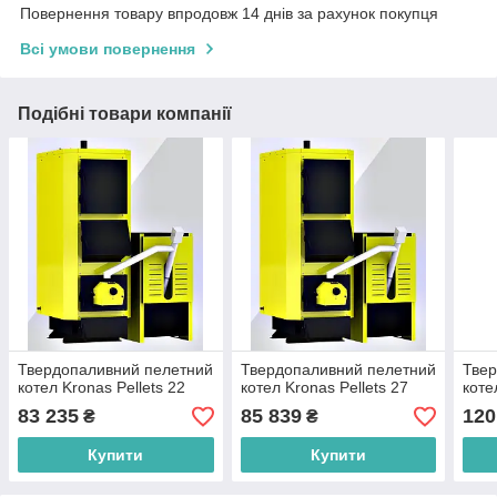
Повернення товару впродовж 14 днів за рахунок покупця
Всі умови повернення
Подібні товари компанії
Твердопаливний пелетний
Твердопаливний пелетний
Твер
котел Kronas Pellets 22
котел Kronas Pellets 27
коте
83 235
85 839
120
₴
₴
Купити
Купити