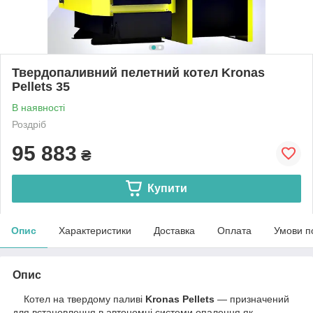
Твердопаливний пелетний котел Kronas
Pellets 35
В наявності
Роздріб
95 883
₴
Купити
Опис
Характеристики
Доставка
Оплата
Умови п
Опис
Котел на твердому паливі
Kronas Pellets
— призначений
для встановлення в автономні системи опалення як