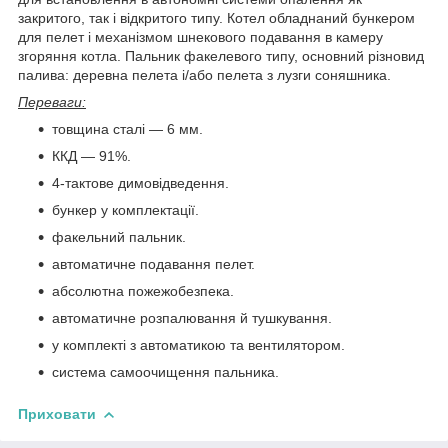
закритого, так і відкритого типу. Котел обладнаний бункером
для пелет і механізмом шнекового подавання в камеру
згоряння котла. Пальник факелевого типу, основний різновид
палива: деревна пелета і/або пелета з лузги соняшника.
Переваги:
товщина сталі — 6 мм.
ККД — 91%.
4-тактове димовідведення.
бункер у комплектації.
факельний пальник.
автоматичне подавання пелет.
абсолютна пожежобезпека.
автоматичне розпалювання й тушкування.
у комплекті з автоматикою та вентилятором.
система самоочищення пальника.
Приховати