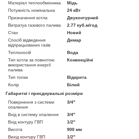
Матеріал теплообмінника
Мідь
Потужність номінальна
24 кВт
Призначення котла
Двуконтурний
Витратуа газового палива
2.77 куб.м/год
Стан
Новий
Спосіб відведення
Димар
відпрацьованих газів
Теплоносій
Вода
Тип котла за повнотою
Конвекційні
використання енергії
палива
Тип топки
Відкрита
Колір
Білий
Габаритні і приєднувальні розміри
Повернення з системи
3/4"
опалення
Вхід в систему опалення
3/4"
Вхід контуру ГВП
1/2"
Висота
900 мм
Вихід контуру ГВП
1/2"