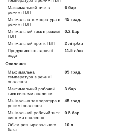
температура в режимі ГВП
Максимальний тиск в
6 бар
режимі ГВП
Мінімальна температура в
45 град.
режимі ГВП
Мінімальний тиск в режимі
0.2 бар
ГВП
Мінімальний протік ГВП
2 літр/хв
Продуктивність гарячої
11.5 л/хв
води
Опалення
Максимальна
85 град.
температура в режимі
опалення
Максимальний робочий
3 бар
тиск системи опалення
Мінімальна температура в
45 град.
режимі опалення
Мінімальний робочий тиск
0.5 бар
системи опалення
Об'єм розширювального
10 л
бака