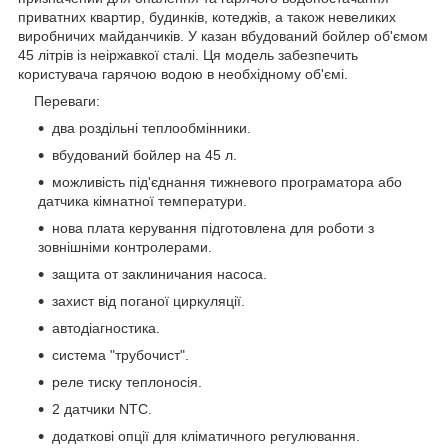
приватних квартир, будинків, котеджів, а також невеликих
виробничих майданчиків. У казан вбудований бойлер об'ємом
45 літрів із неіржавкої сталі. Ця модель забезпечить
користувача гарячою водою в необхідному об'ємі.
Переваги:
два роздільні теплообмінники.
вбудований бойлер на 45 л.
можливість під'єднання тижневого програматора або
датчика кімнатної температури.
нова плата керування підготовлена для роботи з
зовнішніми контролерами.
защита от заклиничания насоса.
захист від поганої циркуляції.
автодіагностика.
система "трубочист".
реле тиску теплоносія.
2 датчики NTC.
додаткові опції для кліматичного регулювання.