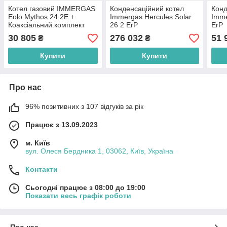
Котел газовий IMMERGAS
Конденсаційний котел
Конд
Eolo Mythos 24 2E +
Immergas Hercules Solar
Imme
Коаксіальний комплект
26 2 ErP
ErP
30 805
276 032
51 
₴
₴
Купити
Купити
Про нас
96% позитивних з 107 відгуків за рік
Працює з 13.09.2023
м. Київ
вул. Олеся Бердника 1, 03062, Київ, Україна
Контакти
Сьогодні працює з 08:00 до 19:00
Показати весь графік роботи