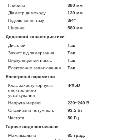
Глибина
380 мм
Діаметр димоходу
130 мм
Підключення газу
3/4"
Ширина
580 мм
Додаткові характеристики
Дисплей
Так
Захист від замерзання
Так
Циркуляційний насос
Так
Електронне запалювання
Так
Електричні параметри
Клас захисту корпусів
IPX5D
електронного
устаткування
Напруга мережі
220~240 В
Споживана потужність
93.5 Вт
Частота
50 Гц
Гаряче водопостачання
Максимальна
65 град.