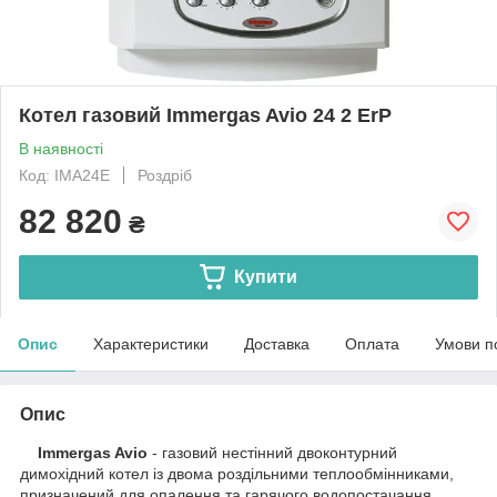
Котел газовий Immergas Avio 24 2 ErP
В наявності
Код: IMA24E
Роздріб
82 820
₴
Купити
Опис
Характеристики
Доставка
Оплата
Умови п
Опис
Immergas Avio
- газовий нестінний двоконтурний
димохідний котел із двома роздільними теплообмінниками,
призначений для опалення та гарячого водопостачання