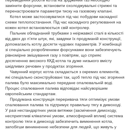
замінити форсунки, встановити охолоджувальні стрижні та
перенастроювати параметри тиску на газовому клапані.
Котел може застосовуватися під час побудови каскадної
схеми теплопостачання. Під час каскадного регулювання на
кожен котел встановлюється свій контролер.
Пальник обладнаний трубками з неіржавкої сталі в кількості
від двох до п'яти штук, які, завдяки їх продуманій конструкції,
допомагають котлу досягти чудових параметрів. У комбінації
зі спеціально розробленими форсунками вони забезпечують
рівномірне змішування газу з повітрям, що сприяє
досягненню високого ККД котла та дуже низького вмісту
шкідливих речовин у продуктах згоряння.
Чавунний корпус котла складається з окремих елементів,
які спеціально сконструйовані так, щоб тепло під час згоряння
палива було максимально передане опалювальній воді.
Процес спалювання палива відповідає найсуворішим
європейським стандартам.
Продумана конструкція переривача тяги оптимізує умови
спалювання палива та підтримує правильну тягу в димоході.
У разі нестандартних умов витяжки (засмічення димоходу,
несприятливі кліматичні умови, атмосферний вплив) система
контролю тяги в димоході забезпечить вимкнення котла,
запобігши виникненню небезпеки для людей, що живуть у