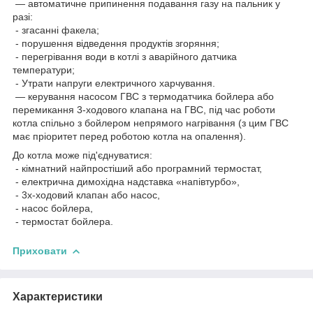
— автоматичне припинення подавання газу на пальник у
разі:
- згасанні факела;
- порушення відведення продуктів згоряння;
- перегрівання води в котлі з аварійного датчика
температури;
- Утрати напруги електричного харчування.
— керування насосом ГВС з термодатчика бойлера або
перемикання 3-ходового клапана на ГВС, під час роботи
котла спільно з бойлером непрямого нагрівання (з цим ГВС
має пріоритет перед роботою котла на опалення).
До котла може під'єднуватися:
- кімнатний найпростіший або програмний термостат,
- електрична димохідна надставка «напівтурбо»,
- 3х-ходовий клапан або насос,
- насос бойлера,
- термостат бойлера.
Приховати
Характеристики