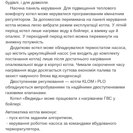
будівлі, і для довкілля.
Наочна панель керування. Для підвищення теплового
комфорту котел може керуватися програмованим кімнатним
регулятором. За допомогою перемикача на панелі керування
котла можна легко вибрати режим експлуатації котла. У літній
період котел лише нагріває воду в бойлері, а взимку ще й
опалює. У перехідний період котел можна перемкнути на
знижену потужність.
Додатково котел може обладнуватися термостатом насоса,
що містить циркуляційний насос (не входить до комплекту
постачання котла) лише після достатнього нагрівання
опалювальної води в корпусі котла. Чимале скорочення часу
нагрівання води досягається суттєва економія палива та
захист чавунного блока від конденсації.
Двоступеневе регулювання — котли KLOM і PLO
обладнуються випробуваними та надійними двоступеневими
газовими клапанами.
Котел «Ведмідь» може працювати з нагрівачем ГВС у
бойлері.
Автоматика котла виконує:
- пуск котла заданим алгоритмом,
- керування роботою насоса за командами вбудованого
терморегулятора,