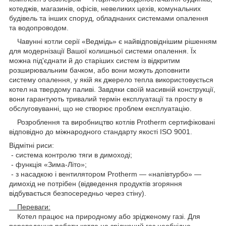
котеджів, магазинів, офісів, невеликих цехів, комунальних
будівель та інших споруд, обладнаних системами опалення
та водопроводом.
Чавунні котли серії «Ведмідь» є найвідповіднішим рішенням
для модернізації Вашої колишньої системи опалення. Їх
можна під'єднати й до старіших систем із відкритим
розширювальним бачком, або вони можуть доповнити
систему опалення, у якій як джерело тепла використовується
котел на твердому паливі. Завдяки своїй масивній конструкції,
вони гарантують тривалий термін експлуатації та просту в
обслуговуванні, що не створює проблем експлуатацію.
Розроблення та виробництво котлів Protherm сертифіковані
відповідно до міжнародного стандарту якості ISO 9001.
Відмітні риси:
- система контролю тяги в димоході;
- функція «Зима-Літо»;
- з насадкою і вентилятором Protherm — «напівтурбо» —
димохід не потрібен (відведення продуктів згоряння
відбувається безпосередньо через стіну).
Переваги:
Котел працює на природному або зрідженому газі. Для
переведення роботи котла на зріджений газ необхідно