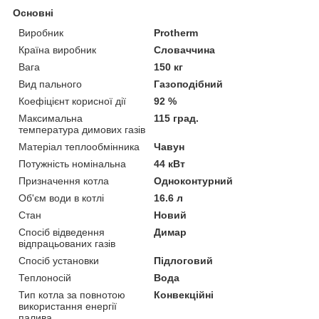
Основні
Виробник
Protherm
Країна виробник
Словаччина
Вага
150 кг
Вид пального
Газоподібний
Коефіцієнт корисної дії
92 %
Максимальна
115 град.
температура димових газів
Матеріал теплообмінника
Чавун
Потужність номінальна
44 кВт
Призначення котла
Одноконтурний
Об'єм води в котлі
16.6 л
Стан
Новий
Спосіб відведення
Димар
відпрацьованих газів
Спосіб установки
Підлоговий
Теплоносій
Вода
Тип котла за повнотою
Конвекційні
використання енергії
палива