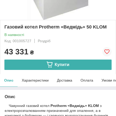
Газовий котел Protherm «Ведмідь» 50 KLOM
В наявності
Код: 001005727
Роздріб
43 331
₴
Купити
Опис
Характеристики
Доставка
Оплата
Умови п
Опис
Чавунний газовий котел
Protherm «Ведмідь» KLOM
з
електророзпалюванням призначений для опалення, а в
комплекті з бойлером — і гарячого водопостачання будинків,