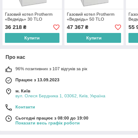
Газовий котел Protherm
Газовий котел Protherm
Газо
«Ведмідь» 30 TLO
«Ведмідь» 50 TLO
Ведм
36 218
47 367
55 
₴
₴
Купити
Купити
Про нас
96% позитивних з 107 відгуків за рік
Працює з 13.09.2023
м. Київ
вул. Олеся Бердника 1, 03062, Київ, Україна
Контакти
Сьогодні працює з 08:00 до 19:00
Показати весь графік роботи