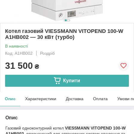
Котел газовий VIESSMANN VITOPEND 100-W
A1HB002 — 30 кВт (турбо)
В наявності
Код: A1HB002
Роздріб
31 500
₴
Купити
Опис
Характеристики
Доставка
Оплата
Умови п
Опис
Газовий одноконтурний котел
VIESSMANN VITOPEND 100-W
A1HB002
, призначений для автономних систем опалення та