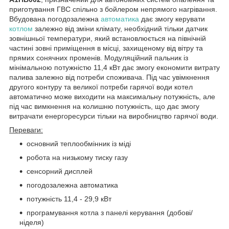
приготування ГВС спільно з бойлером непрямого нагрівання.
Вбудована погодозалежна
автоматика
дає змогу керувати
котлом
залежно від зміни клімату, необхідний тільки датчик
зовнішньої температури, який встановлюється на північній
частині зовні приміщення в місці, захищеному від вітру та
прямих сонячних променів. Модуляційний пальник із
мінімальною потужністю 11,4 кВт дає змогу економити витрату
палива залежно від потреби споживача. Під час увімкнення
другого контуру та великої потреби гарячої води котел
автоматично може виходити на максимальну потужність, але
під час вимкнення на колишню потужність, що дає змогу
витрачати енергоресурси тільки на виробництво гарячої води.
Переваги:
основний теплообмінник із міді
робота на низькому тиску газу
сенсорний дисплей
погодозалежна автоматика
потужність 11,4 - 29,9 кВт
програмування котла з панелі керування (добові/
ніделя)