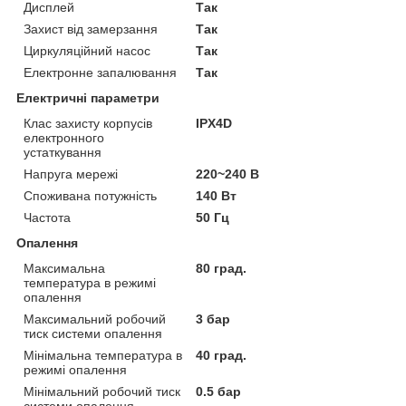
Дисплей
Так
Захист від замерзання
Так
Циркуляційний насос
Так
Електронне запалювання
Так
Електричні параметри
Клас захисту корпусів
IPX4D
електронного
устаткування
Напруга мережі
220~240 В
Споживана потужність
140 Вт
Частота
50 Гц
Опалення
Максимальна
80 град.
температура в режимі
опалення
Максимальний робочий
3 бар
тиск системи опалення
Мінімальна температура в
40 град.
режимі опалення
Мінімальний робочий тиск
0.5 бар
системи опалення