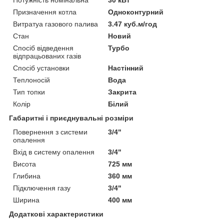
Призначення котла
Одноконтурний
Витратуа газового палива
3.47 куб.м/год
Стан
Новий
Спосіб відведення
Турбо
відпрацьованих газів
Спосіб установки
Настінний
Теплоносій
Вода
Тип топки
Закрита
Колір
Білий
Габаритні і приєднувальні розміри
Повернення з системи
3/4"
опалення
Вхід в систему опалення
3/4"
Висота
725 мм
Глибина
360 мм
Підключення газу
3/4"
Ширина
400 мм
Додаткові характеристики