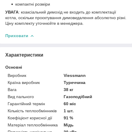
компактні розміри
УВАГА
: коаксіальний димохід не входить до комплектації
котла, оскільки проєктування димовидалення абсолютно різні.
Ціну комплекту уточнюйте в менеджера.
Приховати
Характеристики
Основні
Виробник
Viessmann
Країна виробник
Туреччина
Вага
38 кг
Вид пального
Газоподібний
Гарантійний термін
60 міс
Кількість теплообмінників
1 шт.
Коефіцієнт корисної дії
91 %
Матеріал теплообмінника
Мідь
Потужність номінальна
30 кВт