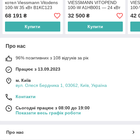
котел Viessmann Vitodens
VIESSMANN VITOPEND
VIE
100-W 35 кВт B1KC123
100-W A1HB001 — 24 кВт
100-
(одноконтурний)
(турбо)
(тур
68 191
32 500
42 
₴
₴
Купити
Купити
Про нас
96% позитивних з 108 відгуків за рік
Працює з 13.09.2023
м. Київ
вул. Олеся Бердника 1, 03062, Київ, Україна
Контакти
Сьогодні працює з 08:00 до 19:00
Показати весь графік роботи
Про нас