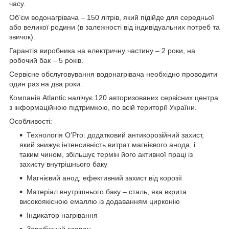
часу.
Об’єм водонагрівача – 150 літрів, який підійде для середньої
або великої родини (в залежності від індивідуальних потреб та
звичок).
Гарантія виробника на електричну частину – 2 роки, на
робочий бак – 5 років.
Сервісне обслуговування водонагрівача необхідно проводити
один раз на два роки.
Компанія Atlantic налічує 120 авторизованих сервісних центра
з інформаційною підтримкою, по всій території України.
Особливості:
Технологія O’Pro: додатковий антикорозійний захист,
який знижує інтенсивність витрат магнієвого анода, і
таким чином, збільшує термін його активної праці із
захисту внутрішнього баку
Магнієвий анод: ефективний захист від корозії
Матеріал внутрішнього баку – сталь, яка вкрита
високоякісною емаллю із додаванням цирконію
Індикатор нагрівання
Запобіжний клапан