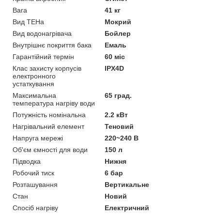
Вага
41 кг
Вид ТЕНа
Мокрий
Вид водонагрівача
Бойлер
Внутрішнє покриття бака
Емаль
Гарантійний термін
60 міс
Клас захисту корпусів
IPX4D
електронного
устаткування
Максимальна
65 град.
температура нагріву води
Потужність номінальна
2.2 кВт
Нагрівальний елемент
Теновий
Напруга мережі
220~240 В
Об'єм ємності для води
150 л
Підводка
Нижня
Робочий тиск
6 бар
Розташування
Вертикальне
Стан
Новий
Спосіб нагріву
Електричний