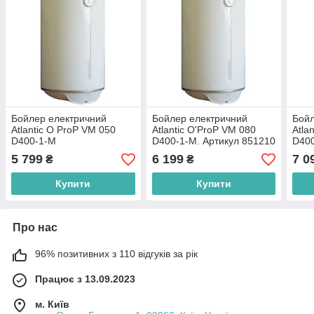
Бойлер електричний
Бойлер електричний
Бойл
Atlantic O ProP VM 050
Atlantic O'ProP VM 080
Atla
D400-1-M
D400-1-M. Артикул 851210
D400
5 799
6 199
7 0
₴
₴
Купити
Купити
Про нас
96% позитивних з 110 відгуків за рік
Працює з 13.09.2023
м. Київ