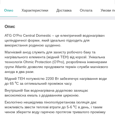
Опис
Характеристики
Доставка
Оплата
Умови п
Опис
ATG O’Pro Central Domestic – це електричний водонагрівач
циліндричної форми, який ідеально підходить для
використання родиною щоденно.
Магнієвий анод служить для захисту робочого баку та
нагрівального елемента (мідний ТЕН) від корозії. Унікальна
технологія Ohmic Protection (O’Pro), розроблена інженерами
групи Atlantic дозволяє продовжити термін служби магнієвого
анода в два рази.
Мідний ТЕН потужністю 2200 Вт забезпечує нагрівання води
до 65 ⁰C за оптимальний проміжок часу.
Внутрішній бак водонагрівача додатково захищає
високоякісна емаль з додаванням цирконію.
Екологічно нешкідлива пінополіуретанова ізоляція дає
можливість звести теплові втрати до 5-6 ⁰C в день, і таким
чином зберегти воду гарячою протягом тривалого проміжку