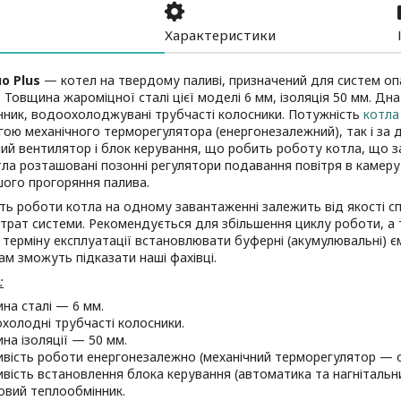
Характеристики
o Plus
— котел на твердому паливі, призначений для систем оп
 Товщина жароміцної сталі цієї моделі 6 мм, ізоляція 50 мм. Д
нник, водоохолоджувані трубчасті колосники. Потужність
котла
гою механічного терморегулятора (енергонезалежний), так і з
ний вентилятор і блок керування, що робить роботу котла, що зав
тла розташовані позонні регулятори подавання повітря в камеру
ого прогоряння палива.
ь роботи котла на одному завантаженні залежить від якості с
трат системи. Рекомендується для збільшення циклу роботи, а 
 терміну експлуатації встановлювати буферні (акумулювальні) єм
вам зможуть підказати наші фахівці.
:
на сталі — 6 мм.
холодні трубчасті колосники.
на ізоляції — 50 мм.
вість роботи енергонезалежно (механічний терморегулятор — о
вість встановлення блока керування (автоматика та нагнітальн
овий теплообмінник.