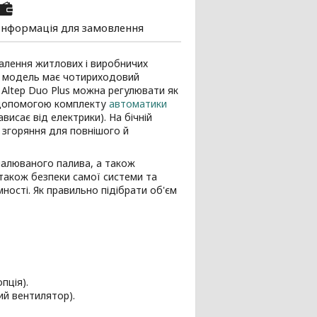
Інформація для замовлення
алення житлових і виробничих
на модель має чотириходовий
Altep Duo Plus можна регулювати як
а допомогою комплекту
автоматики
исає від електрики). На бічній
 згоряння для повнішого й
палюваного палива, а також
також безпеки самої системи та
ності. Як правильно підібрати об'єм
пція).
ий вентилятор).