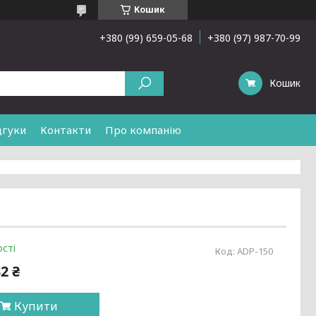
Кошик
+380 (99) 659-05-68
+380 (97) 987-70-99
Кошик
дгуки
Контакти
Про компанію
сті
Код:
ADP-150
2 ₴
Купити