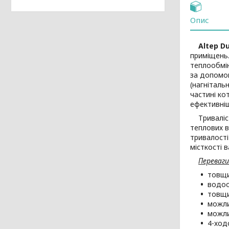
Опис
Altep Du
приміщень.
теплообмі
за допомо
(нагніталь
частині ко
ефективніш
Триваліст
теплових в
тривалості
місткості 
Переваги
товщи
водоо
товщи
можли
можли
4-ход