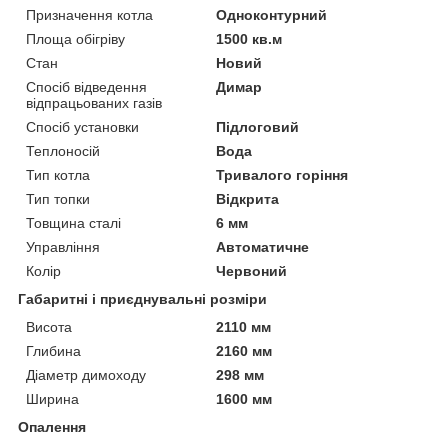
Призначення котла
Одноконтурний
Площа обігріву
1500 кв.м
Стан
Новий
Спосіб відведення
Димар
відпрацьованих газів
Спосіб установки
Підлоговий
Теплоносій
Вода
Тип котла
Тривалого горіння
Тип топки
Відкрита
Товщина сталі
6 мм
Управління
Автоматичне
Колір
Червоний
Габаритні і приєднувальні розміри
Висота
2110 мм
Глибина
2160 мм
Діаметр димоходу
298 мм
Ширина
1600 мм
Опалення