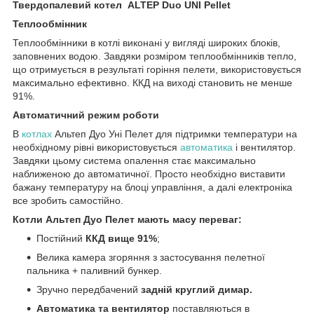
Твердопалевий котел ALTEP Duo UNI Pellet
Теплообмінник
Теплообмінники в котлі виконані у вигляді широких блоків,
заповнених водою. Завдяки розміром теплообмінників тепло,
що отримується в результаті горіння пелети, використовується
максимально ефективно. ККД на виході становить не менше
91%.
Автоматичний режим роботи
В
котлах
Альтеп Дуо Уні Пелет для підтримки температури на
необхідному рівні використовується
автоматика
і вентилятор.
Завдяки цьому система опалення стає максимально
наближеною до автоматичної. Просто необхідно виставити
бажану температуру на блоці управління, а далі електроніка
все зробить самостійно.
Котли Альтеп Дуо Пелет мають масу переваг:
Постійний
ККД вище 91%
;
Велика камера згоряння з застосування пелетної
пальника + паливний бункер.
Зручно передбачений
задній круглий димар.
Автоматика та вентилятор
поставляються в