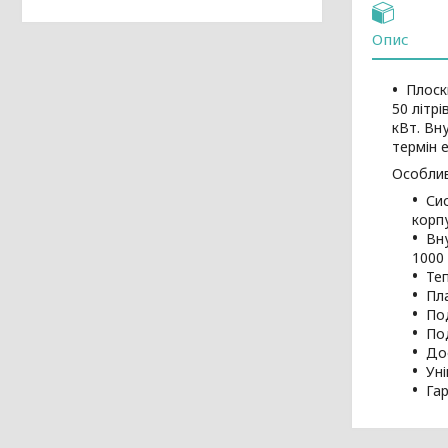
Опис
Плоск
50 літр
кВт. Вн
термін е
Особлив
Си
корп
Вн
1000 
Те
Пл
По
По
Дос
Ун
Гар