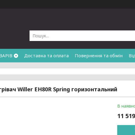
ВАРІВ
Доставка та оплата
Повернення та обмін
Ві
рівач Willer EH80R Spring горизонтальний
В наявно
11 519