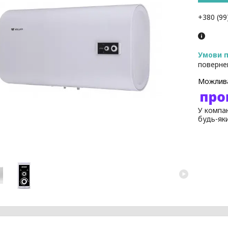
+380 (99
поверне
У компан
будь-як