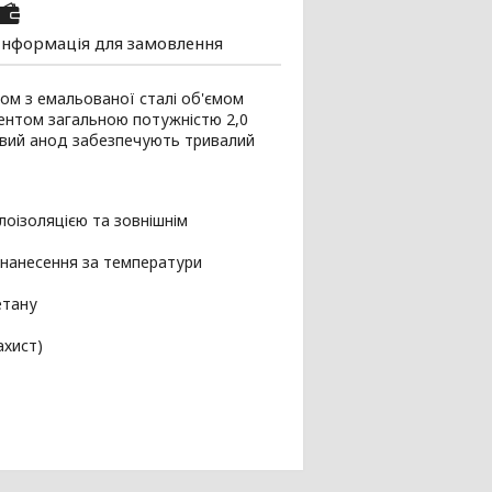
Інформація для замовлення
ом з емальованої сталі об'ємом
ментом загальною потужністю 2,0
нієвий анод забезпечують тривалий
лоізоляцією та зовнішнім
(нанесення за температури
етану
ахист)