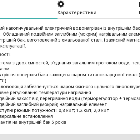
Характеристики
ий накопичувальний електричний водонагрівач із внутрішнім бак
ів. Обладнаний подвійним заглибним (мокрим) нагрівальним еле
утрішній бак, виготовлений з емальованої сталі, і захисний маг
ксплуатації.
ості:
стема з двох ємностей, з'єднаних загальним протоком води, теп
усом
утрішня поверхня бака захищена шаром титанокварцової емалі 
°C)
плоізоляція забезпечується шаром якісного щільного пінополіур
авне регулювання температури нагрівання
двійний захист від перегрівання води (терморегулятор + термоз
двійний заглибний (мокрий) нагрівальний елемент
тупні режими потужності: 0,8 кВт; 1,2 кВт; 2,0 кВт
іверсальне встановлення
антія на внутрішній бак 5 років