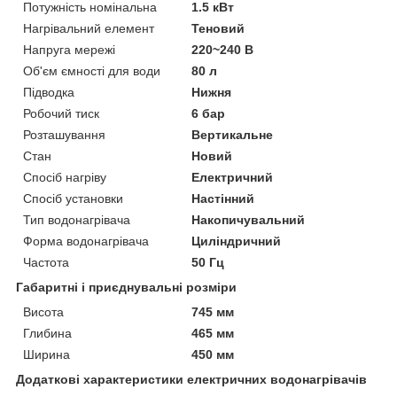
Потужність номінальна
1.5 кВт
Нагрівальний елемент
Теновий
Напруга мережі
220~240 В
Об'єм ємності для води
80 л
Підводка
Нижня
Робочий тиск
6 бар
Розташування
Вертикальне
Стан
Новий
Спосіб нагріву
Електричний
Спосіб установки
Настінний
Тип водонагрівача
Накопичувальний
Форма водонагрівача
Циліндричний
Частота
50 Гц
Габаритні і приєднувальні розміри
Висота
745 мм
Глибина
465 мм
Ширина
450 мм
Додаткові характеристики електричних водонагрівачів