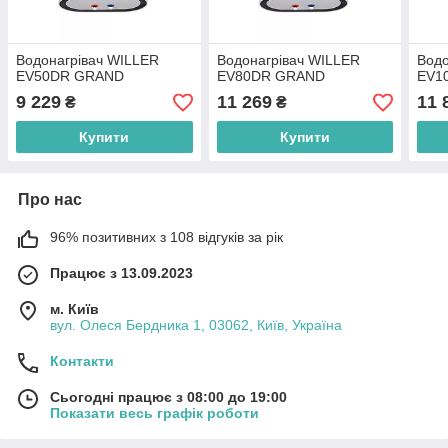
Водонагрівач WILLER
Водонагрівач WILLER
Водо
EV50DR GRAND
EV80DR GRAND
EV1
9 229
11 269
11 
₴
₴
Купити
Купити
Про нас
96% позитивних з 108 відгуків за рік
Працює з 13.09.2023
м. Київ
вул. Олеся Бердника 1, 03062, Київ, Україна
Контакти
Сьогодні працює з 08:00 до 19:00
Показати весь графік роботи