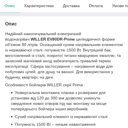
Опис
Характеристики
Доставка
Оплата
Умови п
Опис
Надійний накопичувальний електричний
водонагрівач
WILLER EV80DR-Prime
циліндричної форми
об'ємом 80 літрів. Оснащений сухим нагрівальним елементом
із нержавіючої сталі, потужністю 1500 Вт. Внутрішній бак,
виготовлений із сталі, покритої титано-кварцевою емаллю, та
захисний магнієвий анод забезпечують тривалий термін
експлуатації. Сфера застосування – нагрівання води для
побутових цілей, для душу та ванної. Для використання у
будинку, квартирі, на дачі.
Особливості бойлерів WILLER серії Prime :
Універсальна монтажна планка з розмірами для
установки від 120 до 300 мм дозволяє уникнути
свердління нових отворів під час монтажу на місце
попереднього бойлера інших виробників.
Сухий нагрівальний елемент із нержавіючої сталі
Потужність 1500 Вт – низьке навантаження