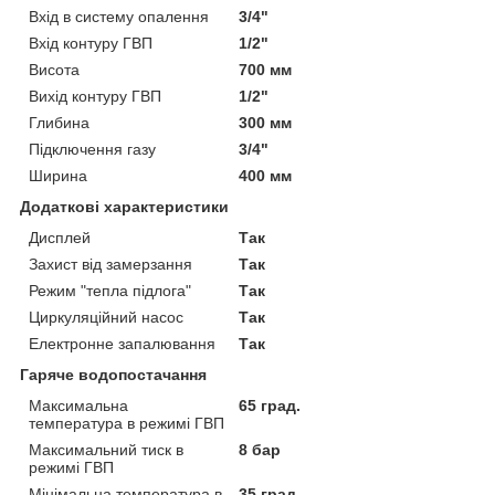
Вхід в систему опалення
3/4"
Вхід контуру ГВП
1/2"
Висота
700 мм
Вихід контуру ГВП
1/2"
Глибина
300 мм
Підключення газу
3/4"
Ширина
400 мм
Додаткові характеристики
Дисплей
Так
Захист від замерзання
Так
Режим "тепла підлога"
Так
Циркуляційний насос
Так
Електронне запалювання
Так
Гаряче водопостачання
Максимальна
65 град.
температура в режимі ГВП
Максимальний тиск в
8 бар
режимі ГВП
Мінімальна температура в
35 град.