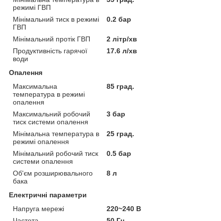
режимі ГВП
Мінімальний тиск в режимі
0.2 бар
ГВП
Мінімальний протік ГВП
2 літр/хв
Продуктивність гарячої
17.6 л/хв
води
Опалення
Максимальна
85 град.
температура в режимі
опалення
Максимальний робочий
3 бар
тиск системи опалення
Мінімальна температура в
25 град.
режимі опалення
Мінімальний робочий тиск
0.5 бар
системи опалення
Об'єм розширювального
8 л
бака
Електричні параметри
Напруга мережі
220~240 В
Частота
50 Гц