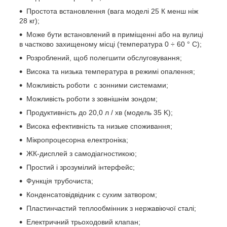
Простота встановлення (вага моделі 25 К менш ніж
28 кг);
Може бути встановлений в приміщенні або на вулиці
в частково захищеному місці (температура 0 ÷ 60 ° C);
Розроблений, щоб полегшити обслуговування;
Висока та низька температура в режимі опалення;
Можливість роботи с зонними системами;
Можливість роботи з зовнішнім зондом;
Продуктивність до 20,0 л / хв (модель 35 K);
Висока ефективність та низьке споживання;
Мікропроцесорна електроніка;
ЖК-дисплей з самодіагностикою;
Простий і зрозумілий інтерфейс;
Функція трубочиста;
Конденсатовідвідник с сухим затвором;
Пластинчастий теплообмінник з нержавіючої сталі;
Електричний трьоходовий клапан;