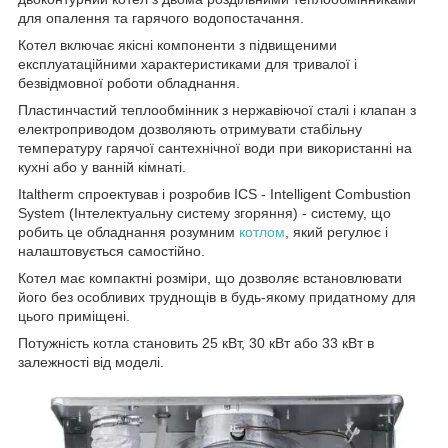
для опалення та гарячого водопостачання.
Котел включає якісні компоненти з підвищеними
експлуатаційними характеристиками для тривалої і
безвідмовної роботи обладнання.
Пластинчастий теплообмінник з нержавіючої сталі і клапан з
електроприводом дозволяють отримувати стабільну
температуру гарячої сантехнічної води при використанні на
кухні або у ванній кімнаті.
Italtherm спроектував і розробив ICS - Іntelligent Сombustion
System (Інтелектуальну систему згоряння) - систему, що
робить це обладнання розумним
котлом
, який регулює і
налаштовується самостійно.
Котел має компактні розміри, що дозволяє встановлювати
його без особливих труднощів в будь-якому придатному для
цього приміщені.
Потужність котла становить 25 кВт, 30 кВт або 33 кВт в
залежності від моделі.