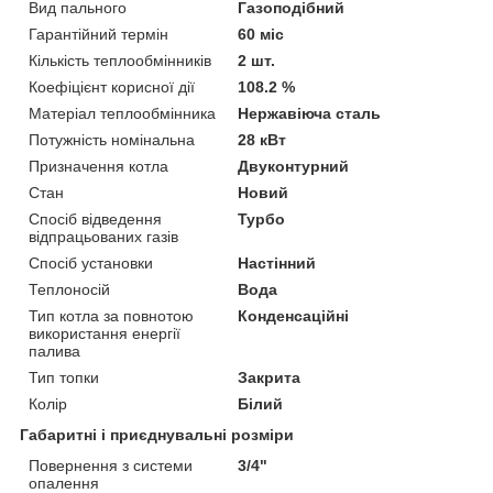
Вид пального
Газоподібний
Гарантійний термін
60 міс
Кількість теплообмінників
2 шт.
Коефіцієнт корисної дії
108.2 %
Матеріал теплообмінника
Нержавіюча сталь
Потужність номінальна
28 кВт
Призначення котла
Двуконтурний
Стан
Новий
Спосіб відведення
Турбо
відпрацьованих газів
Спосіб установки
Настінний
Теплоносій
Вода
Тип котла за повнотою
Конденсаційні
використання енергії
палива
Тип топки
Закрита
Колір
Білий
Габаритні і приєднувальні розміри
Повернення з системи
3/4"
опалення