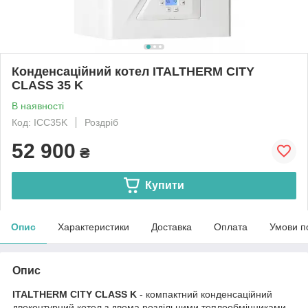
Конденсаційний котел ITALTHERM CITY
CLASS 35 K
В наявності
Код: ICC35K
Роздріб
52 900
₴
Купити
Опис
Характеристики
Доставка
Оплата
Умови п
Опис
ITALTHERM CITY CLASS K
- компактний конденсаційний
двоконтурний котел з двома роздільними теплообмінниками