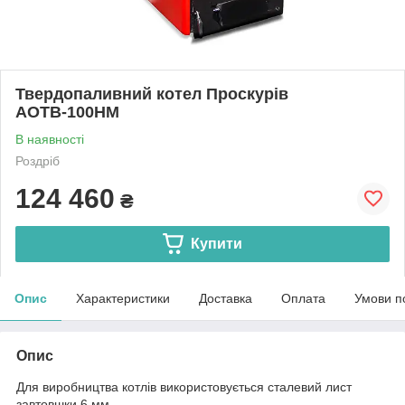
Твердопаливний котел Проскурів
АОТВ-100НМ
В наявності
Роздріб
124 460
₴
Купити
Опис
Характеристики
Доставка
Оплата
Умови п
Опис
Для виробництва котлів використовується сталевий лист
завтовшки 6 мм.