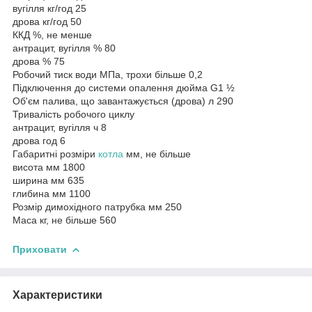
вугілля кг/год 25
дрова кг/год 50
ККД %, не менше
антрацит, вугілля % 80
дрова % 75
Робочий тиск води МПа, трохи більше 0,2
Підключення до системи опалення дюйма G1 ½
Об'єм палива, що завантажується (дрова) л 290
Тривалість робочого циклу
антрацит, вугілля ч 8
дрова год 6
Габаритні розміри
котла
мм, не більше
висота мм 1800
ширина мм 635
глибина мм 1100
Розмір димохідного патрубка мм 250
Маса кг, не більше 560
Приховати
Характеристики