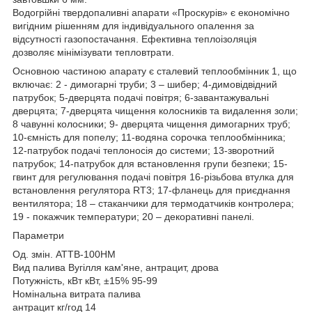
Водогрійні твердопаливні апарати «Проскурів» є економічно
вигідним рішенням для індивідуального опалення за
відсутності газопостачання. Ефективна теплоізоляція
дозволяє мінімізувати тепловтрати.
Основною частиною апарату є сталевий теплообмінник 1, що
включає: 2 - димогарні труби; 3 – шибер; 4-димовідвідний
патрубок; 5-дверцята подачі повітря; 6-завантажувальні
дверцята; 7-дверцята чищення колосників та видалення золи;
8 чавунні колосники; 9- дверцята чищення димогарних труб;
10-ємність для попелу; 11-водяна сорочка теплообмінника;
12-патрубок подачі теплоносія до системи; 13-зворотний
патрубок; 14-патрубок для встановлення групи безпеки; 15-
гвинт для регулювання подачі повітря 16-різьбова втулка для
встановлення регулятора RT3; 17-фланець для приєднання
вентилятора; 18 – стаканчики для термодатчиків контролера;
19 - покажчик температури; 20 – декоративні панелі.
Параметри
Од. змін. АТТВ-100НМ
Вид палива Вугілля кам'яне, антрацит, дрова
Потужність, кВт кВт, ±15% 95-99
Номінальна витрата палива
антрацит кг/год 14