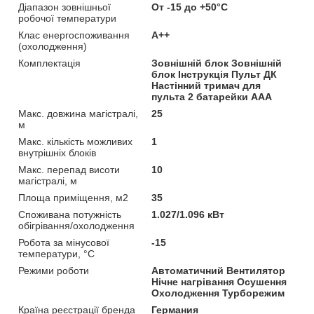
Діапазон зовнішньої
От -15 до +50°С
робочої температури
Клас енергоспоживання
A++
(охолодження)
Комплектація
Зовнішній блок Зовнішній
блок Інструкція Пульт ДК
Настінний тримач для
пульта 2 батарейки AAA
Макс. довжина магістралі,
25
м
Макс. кількість можливих
1
внутрішніх блоків
Макс. перепад висоти
10
магістралі, м
Площа приміщення, м2
35
Споживана потужність
1.027/1.096 кВт
обігрівання/охолодження
Робота за мінусової
-15
температури, °C
Режими роботи
Автоматичний Вентилятор
Нічне нагрівання Осушення
Охолодження Турборежим
Країна реєстрації бренда
Германия