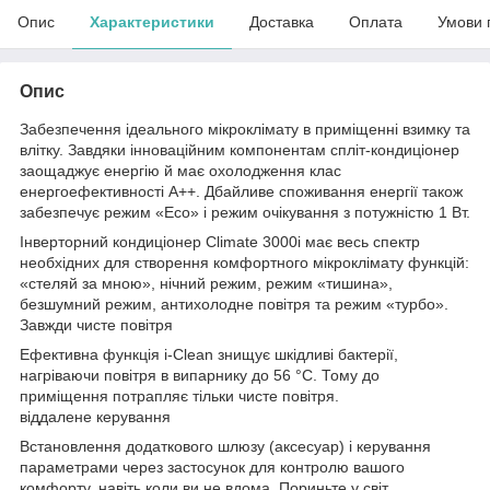
Опис
Характеристики
Доставка
Оплата
Умови 
Опис
Забезпечення ідеального мікроклімату в приміщенні взимку та
влітку. Завдяки інноваційним компонентам спліт-кондиціонер
заощаджує енергію й має охолодження клас
енергоефективності А++. Дбайливе споживання енергії також
забезпечує режим «Eco» і режим очікування з потужністю 1 Вт.
Інверторний кондиціонер Climate 3000i має весь спектр
необхідних для створення комфортного мікроклімату функцій:
«стеляй за мною», нічний режим, режим «тишина»,
безшумний режим, антихолодне повітря та режим «турбо».
Завжди чисте повітря
Ефективна функція i-Clean знищує шкідливі бактерії,
нагріваючи повітря в випарнику до 56 °C. Тому до
приміщення потрапляє тільки чисте повітря.
віддалене керування
Встановлення додаткового шлюзу (аксесуар) і керування
параметрами через застосунок для контролю вашого
комфорту, навіть коли ви не вдома. Пориньте у світ