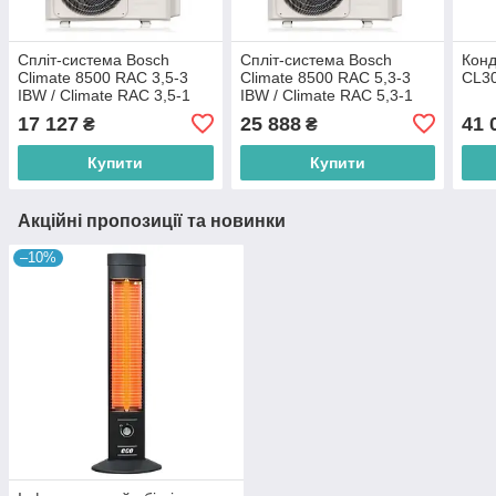
Спліт-система Bosch
Спліт-система Bosch
Кон
Climate 8500 RAC 3,5-3
Climate 8500 RAC 5,3-3
CL30
IBW / Climate RAC 3,5-1
IBW / Climate RAC 5,3-1
OU
OU
17 127
25 888
41 
₴
₴
Купити
Купити
Акційні пропозиції та новинки
–10%