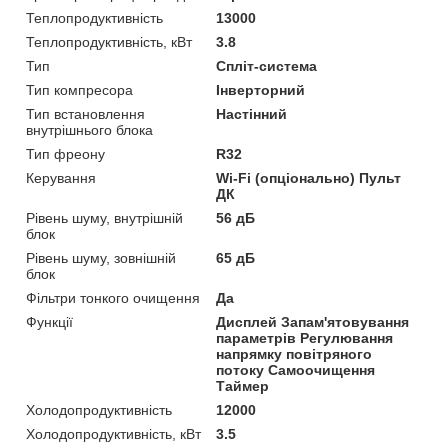
Теплопродуктивність
13000
Теплопродуктивність, кВт
3.8
Тип
Спліт-система
Тип компресора
Інверторний
Тип встановлення
Настінний
внутрішнього блока
Тип фреону
R32
Керування
Wi-Fi (опціонально) Пульт
ДК
Рівень шуму, внутрішній
56 дБ
блок
Рівень шуму, зовнішній
65 дБ
блок
Фільтри тонкого очищення
Да
Функції
Дисплей Запам'ятовування
параметрів Регулювання
напрямку повітряного
потоку Самоочищення
Таймер
Холодопродуктивність
12000
Холодопродуктивність, кВт
3.5