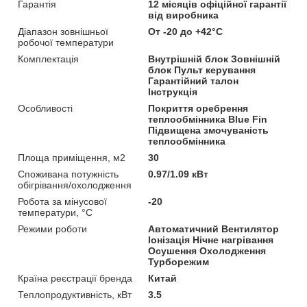
Гарантія
12 місяців офіційної гарантії
від виробника
Діапазон зовнішньої
От -20 до +42°С
робочої температури
Комплектація
Внутрішній блок Зовнішній
блок Пульт керування
Гарантійний талон
Інструкція
Особливості
Покриття оребрення
теплообмінника Blue Fin
Підвищена змочуваність
теплообмінника
Площа приміщення, м2
30
Споживана потужність
0.97/1.09 кВт
обігрівання/охолодження
Робота за мінусової
-20
температури, °C
Режими роботи
Автоматичний Вентилятор
Іонізація Нічне нагрівання
Осушення Охолодження
Турборежим
Країна реєстрації бренда
Китай
Теплопродуктивність, кВт
3.5