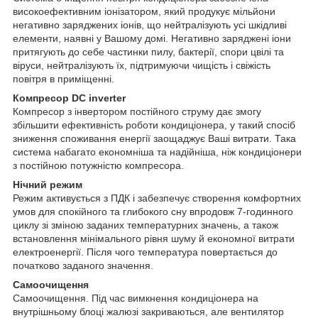
високоефективним іонізатором, який продукує мільйони
негативно заряджених іонів, що нейтралізують усі шкідливі
елементи, наявні у Вашому домі. Негативно заряджені іони
притягують до себе частинки пилу, бактерії, спори цвілі та
віруси, нейтралізують їх, підтримуючи чищість і свіжість
повітря в приміщенні.
Компресор DC inverter
Компресор з інвертором постійного струму дає змогу
збільшити ефективність роботи кондиціонера, у такий спосіб
зниження споживання енергії заощаджує Ваші витрати. Така
система набагато економніша та надійніша, ніж кондиціонери
з постійною потужністю компресора.
Нічний режим
Режим активується з ПДК і забезпечує створення комфортних
умов для спокійного та глибокого сну впродовж 7-годинного
циклу зі зміною заданих температурних значень, а також
встановлення мінімального рівня шуму й економної витрати
електроенергії. Після чого температура повертається до
початково заданого значення.
Самоочищення
Самоочищення. Під час вимкнення кондиціонера на
внутрішньому блоці жалюзі закриваються, але вентилятор