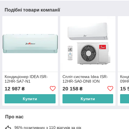
Подібні товари компанії
Кондиціонер IDEA ISR-
Спліт-система Idea ISR-
Конд
12HR-SA7-N1
12HR-SA0-DN8 ION
09H
12 987
20 158
15 
₴
₴
Купити
Купити
Про нас
96% позитивних з 110 відгуків за рік