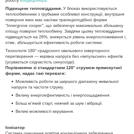
роботу
кондиціонера
.
Підвищене тепловіддання.
У блоках використовуються
теплообмінники з трубками особливої конструкції, внутрішня
поверхня яких має насічки трапецієподібної форми
"Innergrove cooper", що забезпечує максимально збільшену
площу поверхні теплообміну. Завдяки цьому тепловіддання
підвищується на 28%, знижується рівень енергоспоживання і,
отже, збільшується ефективність роботи системи.
Технологія 180°-градусного хвильового інверторного
перетворення — керівна напруга без «імпульсних» ефектів
(усувається східчастість синусоїди).
Порівнюючи зі стандартним 120° струмом прямокутної
форми, надає такі переваги:
Можливість роботи за ширшого діапазону живильної
напруги та частоти струму.
Велику енергоефективність і енергоощадження.
Більш м'який старт, нижчий за шум і вібрації.
Великі можливості керування.
Іонізатор
Система очищення повітря кондиціонера забезпечена