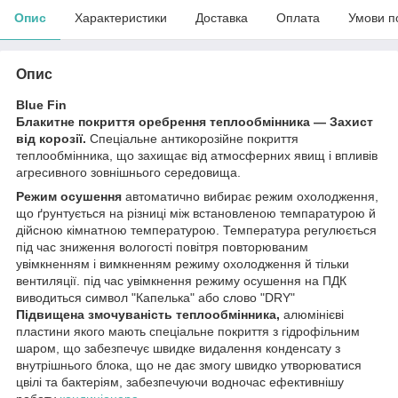
Опис
Характеристики
Доставка
Оплата
Умови п
Опис
Blue Fin
Блакитне покриття оребрення теплообмінника — Захист
від корозії.
Спеціальне антикорозійне покриття
теплообмінника, що захищає від атмосферних явищ і впливів
агресивного зовнішнього середовища.
Режим осушення
автоматично вибирає режим охолодження,
що ґрунтується на різниці між встановленою темпаратурою й
дійсною кімнатною температурою. Температура регулюється
під час зниження вологості повітря повторюваним
увімкненням і вимкненням режиму охолодження й тільки
вентиляції. під час увімкнення режиму осушення на ПДК
виводиться символ "Капелька" або слово "DRY"
Підвищена змочуваність теплообмінника,
алюмінієві
пластини якого мають спеціальне покриття з гідрофільним
шаром, що забезпечує швидке видалення конденсату з
внутрішнього блока, що не дає змогу швидко утворюватися
цвілі та бактеріям, забезпечуючи водночас ефективнішу