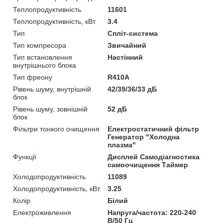
Теплопродуктивність
11601
Теплопродуктивність, кВт
3.4
Тип
Спліт-система
Тип компресора
Звичайний
Тип встановлення
Настінний
внутрішнього блока
Тип фреону
R410A
Рівень шуму, внутрішній
42/39/36/33 дБ
блок
Рівень шуму, зовнішній
52 дБ
блок
Фільтри тонкого очищення
Електростатичний фільтр
Генератор "Холодна
плазма"
Функції
Дисплей Самодіагностика
самоочищення Таймер
Холодопродуктивність
11089
Холодопродуктивність, кВт
3.25
Колір
Білий
Електроживлення
Напруга/частота: 220-240
В/50 Гц