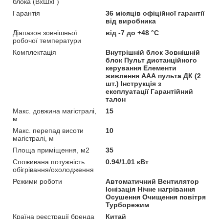
блока (ВхШхГ)
Гарантія
36 місяців офіційної гарантії
від виробника
Діапазон зовнішньої
від -7 до +48 °C
робочої температури
Комплектація
Внутрішній блок Зовнішній
блок Пульт дистанційного
керування Елементи
живлення ААА пульта ДК (2
шт.) Інструкція з
експлуатації Гарантійний
талон
Макс. довжина магістралі,
15
м
Макс. перепад висоти
10
магістралі, м
Площа приміщення, м2
35
Споживана потужність
0.94/1.01 кВт
обігрівання/охолодження
Режими роботи
Автоматичний Вентилятор
Іонізація Нічне нагрівання
Осушення Очищення повітря
Турборежим
Країна реєстрації бренда
Китай