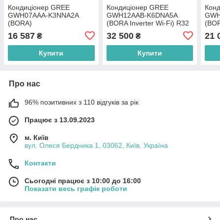
Кондиціонер GREE
Кондиціонер GREE
Кон
GWH07AAA-K3NNA2A
GWH12AAB-K6DNA5A
GWH
(BORA)
(BORA Inverter Wi-Fi) R32
(BO
16 587
32 500
21 
₴
₴
Купити
Купити
Про нас
96% позитивних з 110 відгуків за рік
Працює з 13.09.2023
м. Київ
вул. Олеся Бердника 1, 03062, Київ, Україна
Контакти
Сьогодні працює з 10:00 до 16:00
Показати весь графік роботи
Про нас