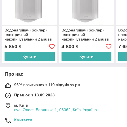
Водонагрівач (бойлер)
Водонагрівач (бойлер)
Водо
електричний
електричний
елек
накопичувальний Zanussi
накопичувальний Zanussi
нако
ZWH/S 80 Premiero
ZWH/S 50 Premiero
ZWH/
5 850
4 800
7 6
₴
₴
Купити
Купити
Про нас
96% позитивних з 110 відгуків за рік
Працює з 13.09.2023
м. Київ
вул. Олеся Бердника 1, 03062, Київ, Україна
Контакти