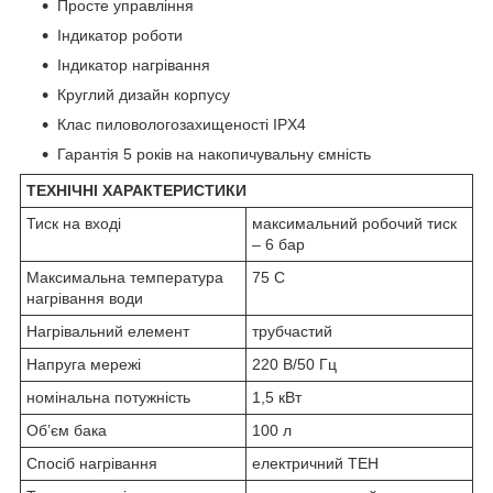
Просте управління
Індикатор роботи
Індикатор нагрівання
Круглий дизайн корпусу
Клас пиловологозахищеності IPX4
Гарантія 5 років на накопичувальну ємність
ТЕХНІЧНІ ХАРАКТЕРИСТИКИ
Тиск на вході
максимальний робочий тиск
– 6 бар
Максимальна температура
75 C
нагрівання води
Нагрівальний елемент
трубчастий
Напруга мережі
220 В/50 Гц
номінальна потужність
1,5 кВт
Об’єм бака
100 л
Спосіб нагрівання
електричний ТЕН