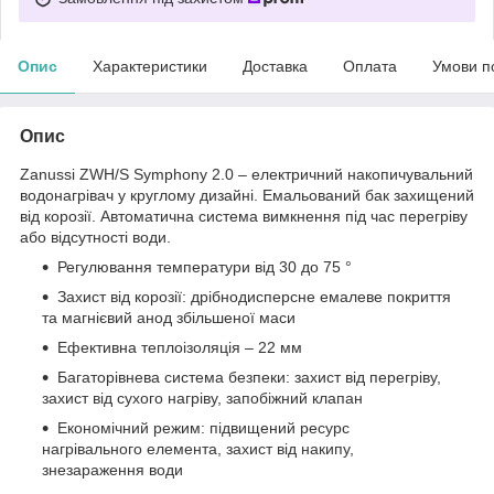
Опис
Характеристики
Доставка
Оплата
Умови п
Опис
Zanussi ZWH/S Symphony 2.0 – електричний накопичувальний
водонагрівач у круглому дизайні. Емальований бак захищений
від корозії. Автоматична система вимкнення під час перегріву
або відсутності води.
Регулювання температури від 30 до 75 °
Захист від корозії: дрібнодисперсне емалеве покриття
та магнієвий анод збільшеної маси
Ефективна теплоізоляція – 22 мм
Багаторівнева система безпеки: захист від перегріву,
захист від сухого нагріву, запобіжний клапан
Економічний режим: підвищений ресурс
нагрівального елемента, захист від накипу,
знезараження води