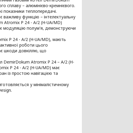
ого сплаву – алюмінієво-кремнієвого.
кі показники теплопередачі.
є важливу функцію – інтелектуальну
Atromix P 24 - A/2 (H-UA/MD)
ює модуляцію полум'я, демонструючи
omix P 24 - A/2 (H-UA/MD), мають
 активної роботи цього
ає шкоди довкіллю, що
л DemirDokum Atromix P 24 – A/2 (H-
mix P 24 - A/2 (H-UA/MD) має
ан із простою навігацією та
иготовляється у мінімалістичному
esign.