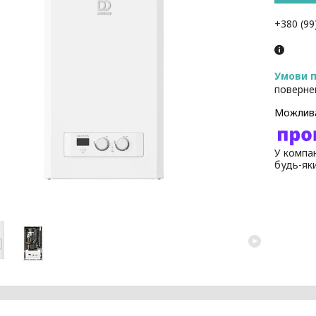
+380 (99
поверне
У компан
будь-як