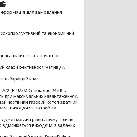
Інформація для замовлення
високопродуктивний та економічний
:
енсаційних, які одночасно і
ий клас ефективності нагріву А
ає найкращий клас
 A/2 (H-UA/MD) складає 24 кВт.
іть при максимальних навантаженнях,
Цей настінний газовий котел здатний
имі, виходячи з потреб та
є дуже низький рівень шуму – лише
о здійснюється виходячи із заданих
тінний газовий котел DemirDokum