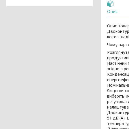
Опис
Опис това
Двоконтурн
котел, над
Чому варто
Розглянута
продуктивні
Настінний 
згідно з р
Конденсаці
енергоефе
Номінальн
Якщо ви хо
виберіть К
регулюват
налаштува
Двоконтурн
51 дБ (А).
температу
Дуже важл