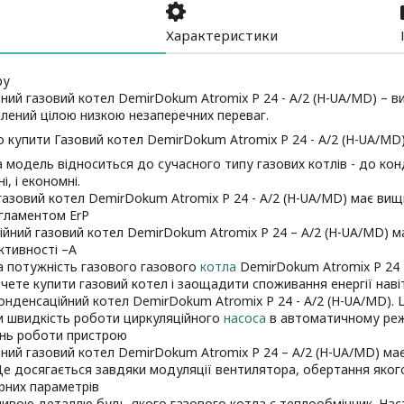
Характеристики
ру
ий газовий котел DemirDokum Atromix P 24 - A/2 (H-UA/MD) – 
ілений цілою низкою незаперечних переваг.
 купити Газовий котел DemirDokum Atromix P 24 - A/2 (H-UA/MD)
 модель відноситься до сучасного типу газових котлів - до конд
, і економні.
газовий котел DemirDokum Atromix P 24 - A/2 (H-UA/MD) має вищ
егламентом ErP
йний газовий котел DemirDokum Atromix P 24 – A/2 (H-UA/MD) м
ктивності –A
а потужність газового газового
котла
DemirDokum Atromix P 24 -
чете купити газовий котел і заощадити споживання енергії нав
онденсаційний котел DemirDokum Atromix P 24 - A/2 (H-UA/MD). 
и швидкість роботи циркуляційного
насоса
в автоматичному реж
нь роботи пристрою
ий газовий котел DemirDokum Atromix P 24 – A/2 (H-UA/MD) ма
 Це досягається завдяки модуляції вентилятора, обертання яког
рних параметрів
ивою деталлю будь-якого газового котла є теплообмінник. Нас