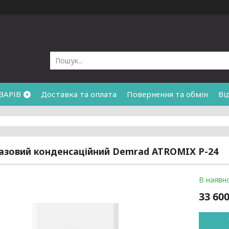
ВАРІВ
Доставка та оплата
Повернення та обмін
Ві
азовий конденсаційний Demrad ATROMIX P-24
В наявно
33 600