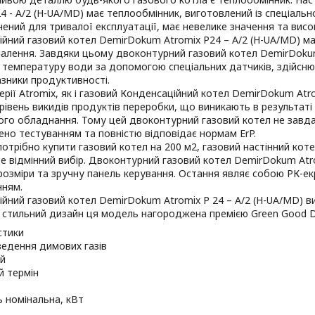
24 - A/2 (H-UA/MD) має теплообмінник, виготовлений із спеціальн
чений для тривалої експлуатації, має невелике значення та висо
йний газовий котел DemirDokum Atromix P24 – A/2 (H-UA/MD) ма
алення. Завдяки цьому двоконтурний газовий котел DemirDokum 
 температуру води за допомогою спеціальних датчиків, здійсн
азники продуктивності.
серії Atromix, як і газовий Конденсаційний котел DemirDokum Atr
рівень викидів продуктів переробки, що виникають в результаті
ого обладнання. Тому цей двоконтурний газовий котел не завд
но тестуванням та повністю відповідає нормам ErP.
отрібно купити газовий котел на 200 м2, газовий настінний коте
е відмінний вибір. Двоконтурний газовий котел DemirDokum Atro
розміри та зручну панель керування. Остання являє собою РК-екр
нням.
йний газовий котел DemirDokum Atromix P 24 – A/2 (H-UA/MD) в
а стильний дизайн ця модель нагороджена премією Green Good D
стики
ведення димових газів
й
й термін
 номінальна, кВт