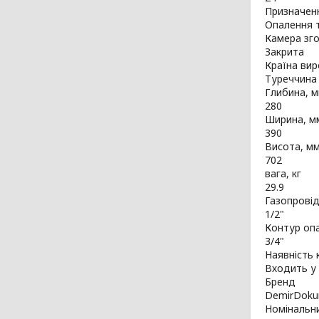
Призначенн
Опалення т
Камера зг
Закрита
Країна ви
Туреччина
Глибина, 
280
Ширина, м
390
Висота, м
702
вага, кг
29.9
Газопрові
1/2"
Контур оп
3/4"
Наявність 
Входить у
Бренд
DemirDok
Номінальни