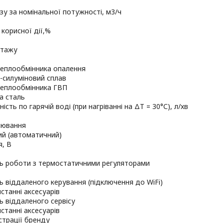
зу за номінальної потужності, м3/ч
 корисної дії,%
нтажу
теплообмінника опалення
-силуміновий сплав
теплообмінника ГВП
а сталь
сть по гарячій воді (при нагріванні на ΔТ = 30°С), л/хв
лювання
ий (автоматичний)
я, В
ь роботи з термостатичними регуляторами
 віддаленого керування (підключення до WiFi)
станні аксесуарів
 віддаленого сервісу
станні аксесуарів
страції бренду