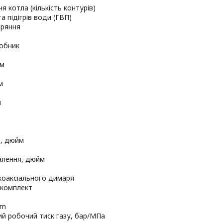
я котла (кількість контурів)
а підігрів води (ГВП)
оряння
робник
мм
м
м
д, дюйм
алення, дюйм
коаксіального димаря
 комплект
um
й робочий тиск газу, бар/МПа