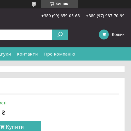
Кошик
+380 (99) 659-05-68
+380 (97) 987-70-99
Кошик
дгуки
Контакти
Про компанію
сті
 ₴
Купити