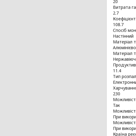
20
Витрата га
2.7
Коефіцієнт
108.7
Спосіб мо
Настінний
Матеріал 
Алюмінієво
Матеріал 
Нержавіюч
Продуктивні
11.4
Тип розпа
Електронн
Харчуванн
230
Можливіст
Так
Можливість
При викори
Можливість
При викори
Країна реє