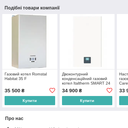
Подібні товари компанії
Газовий котел Romstal
Двоконтурний
Наст
Habitat 35 F
конденсаційний газовий
газо
котел Italtherm SMART 24
Care
ТК
35 500
34 900
33 
₴
₴
Купити
Купити
Про нас