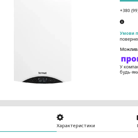
+380 (99
поверне
У компан
будь-як
Характеристики