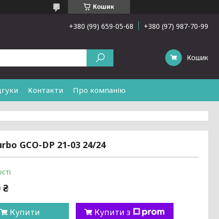
Кошик
+380 (99) 659-05-68
+380 (97) 987-70-99
Кошик
дгуки
Контакти
Про компанію
rbo GCO-DP 21-03 24/24
сті
 ₴
Купити
Купити з