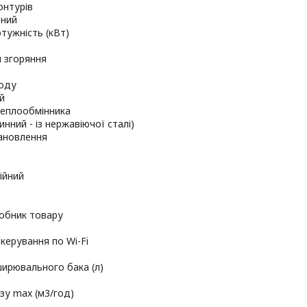
онтурів
ний
тужність (кВт)
 згоряння
оду
й
теплообмінника
инний - із нержавіючої сталі)
тановлення
ійний
робник товару
керування по Wi-Fi
ирювального бака (л)
зу max (м3/год)