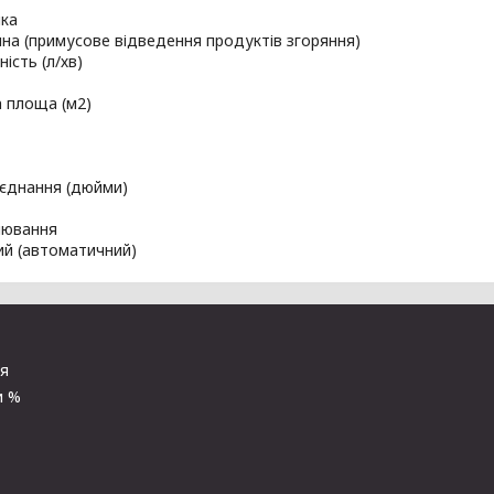
ика
на (примусове відведення продуктів згоряння)
ість (л/хв)
 площа (м2)
'єднання (дюйми)
лювання
ий (автоматичний)
ня
и %