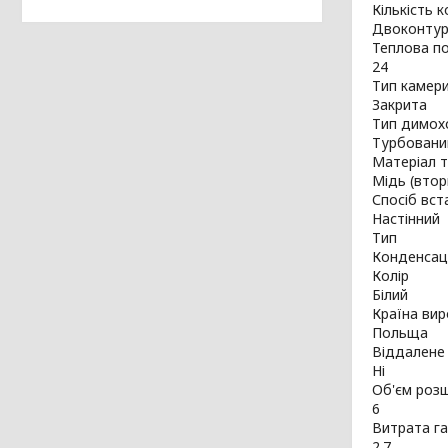
Кількість к
Двоконтур
Теплова по
24
Тип камери
Закрита
Тип димох
Турбовани
Матеріал 
Мідь (втор
Спосіб вс
Настінний
Тип
Конденсац
Колір
Білий
Країна ви
Польща
Віддалене 
Ні
Об'єм розш
6
Витрата га
2.7