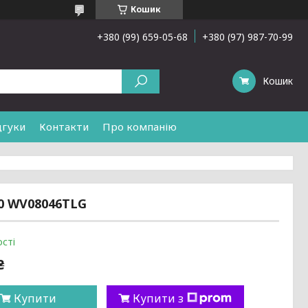
Кошик
+380 (99) 659-05-68
+380 (97) 987-70-99
Кошик
дгуки
Контакти
Про компанію
80 WV08046TLG
сті
₴
Купити
Купити з