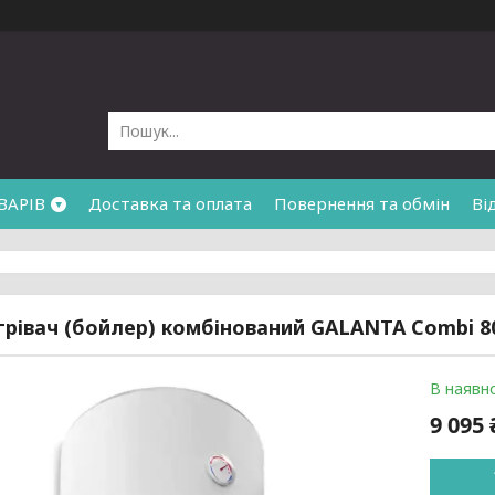
ВАРІВ
Доставка та оплата
Повернення та обмін
Ві
рівач (бойлер) комбінований GALANTA Combi 
В наявно
9 095 