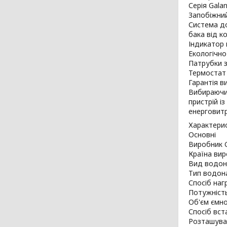
Серія Gala
Запобіжний
Система до
бака від ко
Індикатор 
Екологічно
Патрубки з
Термостат 
Гарантія в
Вибираючи 
пристрій і
енерговит
Характери
Основні
Виробник 
Країна вир
Вид водон
Тип водон
Спосіб наг
Потужність
Об'єм ємно
Спосіб вст
Розташува