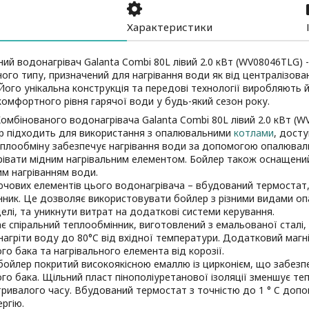
Характеристики
ий водонагрівач Galanta Combi 80L лівий 2.0 кВт (WV08046TLG) 
ого типу, призначений для нагрівання води як від централізован
Його унікальна конструкція та передові технології виробляють 
комфортного рівня гарячої води у будь-який сезон року.
омбінованого водонагрівача Galanta Combi 80L лівий 2.0 кВт (
р підходить для використання з опалювальними
котлами
, досту
плообміну забезпечує нагрівання води за допомогою опалювальн
рівати мідним нагрівальним елементом. Бойлер також оснащени
м нагріванням води.
ючових елементів цього водонагрівача – вбудований термостат
нник. Це дозволяє використовувати бойлер з різними видами о
елі, та уникнути витрат на додаткові системи керування.
 спіральний теплообмінник, виготовлений з емальованої сталі,
нагріти воду до 80°C від вхідної температури. Додатковий магн
го бака та нагрівального елемента від корозії.
бойлер покритий високоякісною емаллю із цирконієм, що забез
го бака. Щільний пласт пінополіуретанової ізоляції зменшує теп
тривалого часу. Вбудований термостат з точністю до 1 ° C до
ргію.