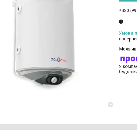
+380 (99
поверне
У компан
будь-як