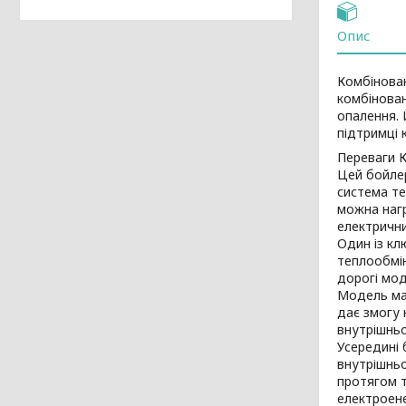
Опис
Комбінован
комбінован
опалення. 
підтримці 
Переваги К
Цей бойле
система те
можна наг
електрични
Один із кл
теплообмі
дорогі мод
Модель має
дає змогу 
внутрішньо
Усередині 
внутрішньо
протягом 
електроене