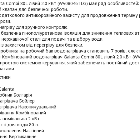
nta Combi 80L лівий 2.0 кВт (WV08046TLG) має ряд особливостей:
 клапан для безпечної роботи.
даткового антикорозійного захисту для продовження терміну р
розії.
нагріву для зручного контролю.
 безпечна пінополіуретанова ізоляція для зниження теплових вт
 нержавіючої сталі для подачі та відбору води.
із захистом від перегріву для безпеки.
иробника на робочий бак водонагрівача становить 7 років, елект
Комбінований водонагрівач Galanta Combi 80L лівий 2.0 кВт (W
з простою системою керування, який забезпечить постійний дост
ратами.
стики
Galanta
обник Болгарія
агрівача Бойлер
агрівача Накопичувальний
рівання Комбінований
 номінальна 2 кВт
сті для води 80 л.
ановлення Настінний
ння Вертикальне