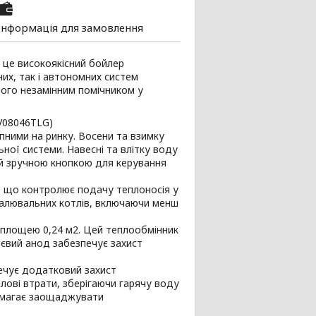
Інформація для замовлення
- це високоякісний бойлер
их, так і автономних систем
його незамінним помічником у
WV08046TLG)
пними на ринку. Восени та взимку
ої системи. Навесні та влітку воду
й зручною кнопкою для керування
, що контролює подачу теплоносія у
палювальних котлів, включаючи менш
 площею 0,24 м2. Цей теплообмінник
ієвий анод забезпечує захист
печує додатковий захист
лові втрати, зберігаючи гарячу воду
помагає заощаджувати