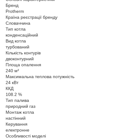
Бренд
Protherm
Країна реєстрації бренду
Словаччина
Тип котла
конденсаційний
Вид котла
турбований
Кількість контурів
двоконтурний
Площа опалення
240 м²
Максимальна теплова потужність
24 кВт
ККД
108.2 %
Тип палива
природний газ
Монтаж котла
настінний
Керування
електронне
Особливості моделі