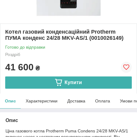
Котел газовий конденсаційний Protherm
ПУМА конденс 24/28 MKV-AS/1 (0010026149)
Готово до відправки
Роздріб
41 600
₴
Купити
Опис
Характеристики
Доставка
Оплата
Умови п
Опис
Ціна газового котла Protherm Puma Condens 24/28 MKV-AS/1
включає насос з частотним регулюванням швидкості. Він