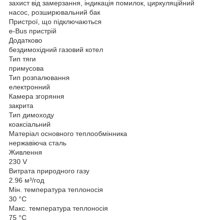
захист від замерзання, індикація помилок, циркуляційний
насос, розширювальний бак
Пристрої, що підключаються
e-Bus пристрій
Додатково
бездимохідний газовий котел
Тип тяги
примусова
Тип розпалювання
електронний
Камера згоряння
закрита
Тип димоходу
коаксіальний
Матеріал основного теплообмінника
нержавіюча сталь
Живлення
230 V
Витрата природного газу
2.96 м³/год
Мін. температура теплоносія
30 °C
Макс. температура теплоносія
75 °C