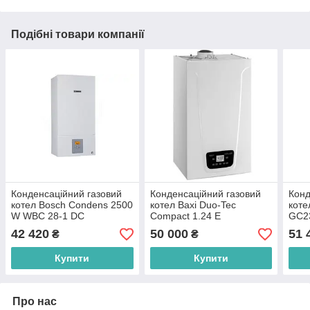
Подібні товари компанії
Конденсаційний газовий
Конденсаційний газовий
Конд
котел Bosch Condens 2500
котел Baxi Duo-Tec
коте
W WBC 28-1 DC
Compact 1.24 E
GC23
(7736901203)
42 420
50 000
51 
₴
₴
Купити
Купити
Про нас