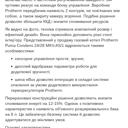
чутливо реагує на команди блоку управління. Виробник
Protherm передбачив наявність 2 контурів, не пов'язаних між
собою, а також закриту камеру згоряння. Подібне рішення
дозволяє збільшити ККД і знизити споживання ресурсів.
Як видно на фото, техніка отримала компактний розмір і
ефектний дизайн. Вона гармонійно доповнить різні стилі
інтер'єру. Представлений у продажу газовий котел Protherm
Puma Condens 24/28 MKV-AS/1 відрізняється такими
особливостями:
сенсорне управління просте, зручне;
дисплей відображає параметри роботи для
додаткової зручності;
шина eBus дозволяє інтеграцію в складні системи
опалення за умови додаткового використання
терморегуляторів Protherm.
Перераховані конструкційні рішення дозволяють знизити
споживання енергії на 12-15%. Однією з позитивних
характеристик є наявність об'ємного розширювального бака
на 8 л. Це забезпечує безпеку системи й дозволяє
адаптуватися до мінливих умов.
Основні характеристики