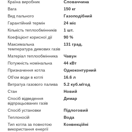
Країна виробник
Словаччина
Вага
150 кг
Вид пального
Газоподібний
Гарантійний термін
24 міс
Кількість теплообмінників
1 шт.
Коефіцієнт корисної дії
90 %
Максимальна
131 град.
температура димових газів
Матеріал теплообмінника
Чавун
Потужність номінальна
44 кВт
Призначення котла
Одноконтурний
Об'єм води в котлі
16.6 л
Витратуа газового палива
5.2 куб.м/год
Стан
Новий
Спосіб відведення
Димар
відпрацьованих газів
Спосіб установки
Підлоговий
Теплоносій
Вода
Тип котла за повнотою
Конвекційні
використання енергії