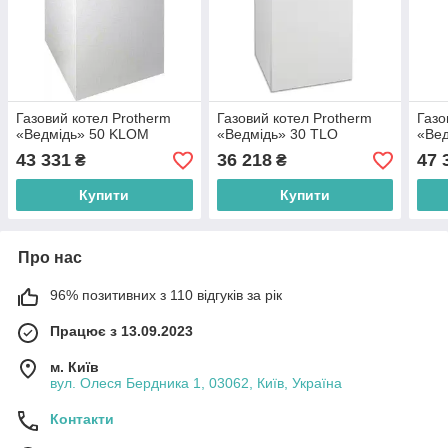
Газовий котел Protherm
Газовий котел Protherm
Газо
«Ведмідь» 50 KLOM
«Ведмідь» 30 TLO
«Вед
43 331
36 218
47 
₴
₴
Купити
Купити
Про нас
96% позитивних з 110 відгуків за рік
Працює з 13.09.2023
м. Київ
вул. Олеся Бердника 1, 03062, Київ, Україна
Контакти