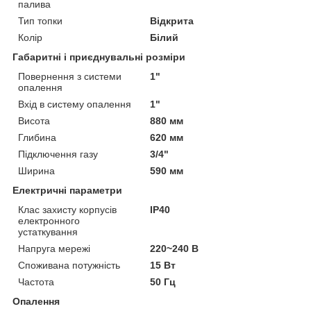
палива
Тип топки
Відкрита
Колір
Білий
Габаритні і приєднувальні розміри
Повернення з системи
1"
опалення
Вхід в систему опалення
1"
Висота
880 мм
Глибина
620 мм
Підключення газу
3/4"
Ширина
590 мм
Електричні параметри
Клас захисту корпусів
IP40
електронного
устаткування
Напруга мережі
220~240 В
Споживана потужність
15 Вт
Частота
50 Гц
Опалення