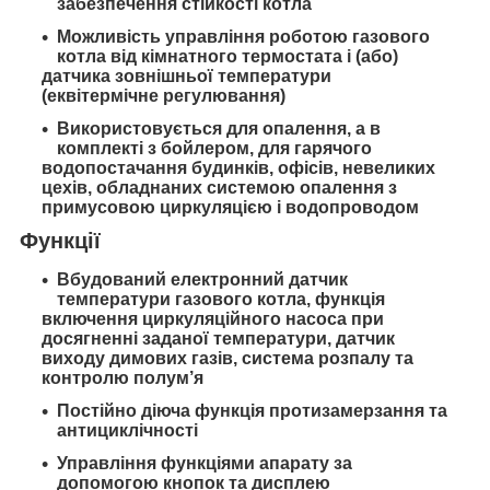
забезпечення стійкості котла
Можливість управління роботою газового
котла від кімнатного термостата і (або)
датчика зовнішньої температури
(еквітермічне регулювання)
Використовується для опалення, а в
комплекті з бойлером, для гарячого
водопостачання будинків, офісів, невеликих
цехів, обладнаних системою опалення з
примусовою циркуляцією і водопроводом
Функції
Вбудований електронний датчик
температури газового котла, функція
включення циркуляційного насоса при
досягненні заданої температури, датчик
виходу димових газів, система розпалу та
контролю полум’я
Постійно діюча функція протизамерзання та
антициклічності
Управління функціями апарату за
допомогою кнопок та дисплею