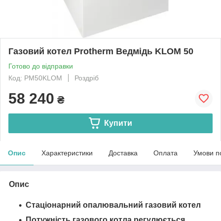
Газовий котел Protherm Ведмідь KLOM 50
Готово до відправки
Код: PМ50KLOM
Роздріб
58 240
₴
Купити
Опис
Характеристики
Доставка
Оплата
Умови п
Опис
Стаціонарний опалювальний газовий котел
Потужність газового котла регулюється